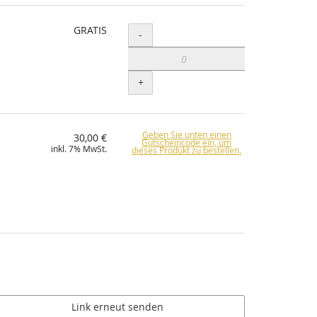
GRATIS
Menge
-
+
Geben Sie unten einen
30,00 €
Gutscheincode ein, um
inkl. 7% MwSt.
dieses Produkt zu bestellen.
Link erneut senden