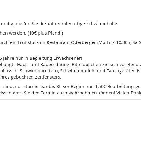
d und genießen Sie die kathedralenartige Schwimmhalle.
en werden. (10€ plus Pfand.)
 durch ein Frühstück im Restaurant Oderberger (Mo-Fr 7-10.30h, Sa
16 Jahre nur in Begleitung Erwachsener!
sgehängte Haus- und Badeordnung. Bitte duschen Sie sich vor Ben
mmflossen, Schwimmbrettern, Schwimmnudeln und Tauchgeräten ist 
 Ihres gebuchten Zeitfensters.
r sind, nur stornierbar bis 8h vor Beginn mit 1,50€ Bearbeitungsg
e wissen dass Sie den Termin auch wahrnehmen können! Vielen Dank