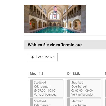
Zum
Haupt-
Inhalt
springen
Wählen Sie einen Termin aus
Woche
KW 19/2026
zur
Anzeige
Mo, 11.5.
Di, 12.5.
auswählen
Stadtbad
Stadtbad
Oderberger
Oderberger
b
b
07:00
–
09:00
07:00
–
09:00
i
i
Verkauf beendet
Verkauf beendet
s
s
Stadtbad
Stadtbad
Oderberger
Oderberger