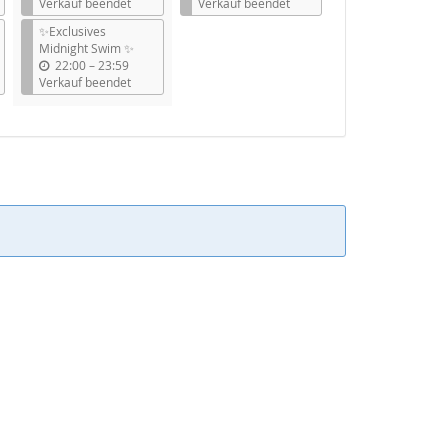
i
i
Verkauf beendet
Verkauf beendet
s
s
✨Exclusives
Midnight Swim ✨
b
22:00
–
23:59
i
Verkauf beendet
s