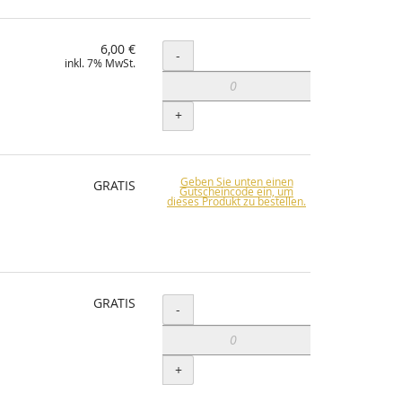
6,00 €
Menge
-
inkl. 7% MwSt.
+
Geben Sie unten einen
GRATIS
Gutscheincode ein, um
dieses Produkt zu bestellen.
GRATIS
Menge
-
+