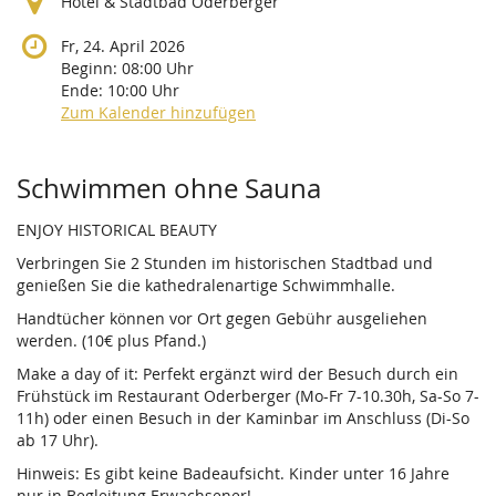
Hotel & Stadtbad Oderberger
Fr, 24. April 2026
Beginn:
08:00
Uhr
Ende:
10:00
Uhr
Zum Kalender hinzufügen
Produkte
Schwimmen ohne Sauna
ENJOY HISTORICAL BEAUTY
Verbringen Sie 2 Stunden im historischen Stadtbad und
genießen Sie die kathedralenartige Schwimmhalle.
Handtücher können vor Ort gegen Gebühr ausgeliehen
werden. (10€ plus Pfand.)
Make a day of it: Perfekt ergänzt wird der Besuch durch ein
Frühstück im Restaurant Oderberger (Mo-Fr 7-10.30h, Sa-So 7-
11h) oder einen Besuch in der Kaminbar im Anschluss (Di-So
ab 17 Uhr).
Hinweis: Es gibt keine Badeaufsicht. Kinder unter 16 Jahre
nur in Begleitung Erwachsener!