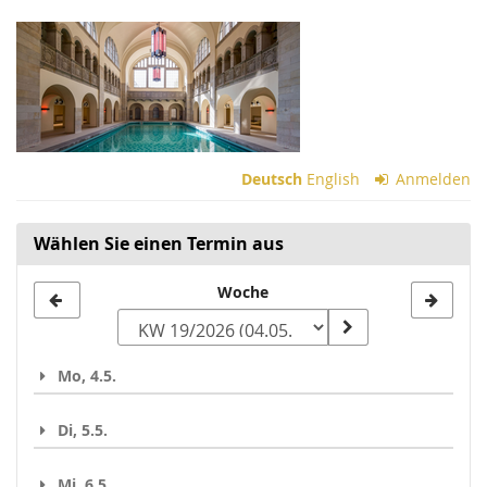
Zum
Haupt-
Inhalt
springen
Deutsch
English
Anmelden
Wählen Sie einen Termin aus
Woche
Woche
zur
Anzeige
Mo, 4.5.
auswählen
Di, 5.5.
Mi, 6.5.