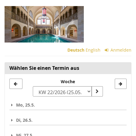
Zum
Haupt-
Inhalt
springen
Deutsch
English
Anmelden
Wählen Sie einen Termin aus
Woche
Woche
zur
Anzeige
Mo, 25.5.
auswählen
Di, 26.5.
Mi, 27.5.