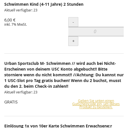
Schwimmen Kind (4-11 Jahre) 2 Stunden
Aktuell verfügbar: 23
6,00 €
Menge
-
inkl. 7% MwSt.
+
Urban Sportsclub M- Schwimmen // wird auch bei Nicht-
Erscheinen von deinem USC Konto abgebucht!! Bitte
storniere wenn du nicht kommst!! //Achtung: Du kannst nur
1 USC-Slot pro Tag gratis buchen! Wenn du 2 buchst, musst
du den 2. beim Check-in zahlen!!
Aktuell verfügbar: 23
Geben Sie unten einen
GRATIS
Gutscheincode ein, um dieses
Produkt zu bestellen.
Einlösung 1x von 10er Karte Schwimmen Erwachsene:r