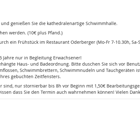
d und genießen Sie die kathedralenartige Schwimmhalle.
en werden. (10€ plus Pfand.)
 durch ein Frühstück im Restaurant Oderberger (Mo-Fr 7-10.30h, Sa
16 Jahre nur in Begleitung Erwachsener!
sgehängte Haus- und Badeordnung. Bitte duschen Sie sich vor Ben
mmflossen, Schwimmbrettern, Schwimmnudeln und Tauchgeräten ist 
 Ihres gebuchten Zeitfensters.
r sind, nur stornierbar bis 8h vor Beginn mit 1,50€ Bearbeitungsg
e wissen dass Sie den Termin auch wahrnehmen können! Vielen Dank