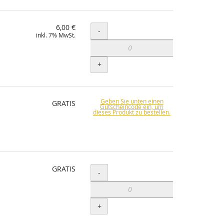
6,00 €
Menge
-
inkl. 7% MwSt.
+
Geben Sie unten einen
GRATIS
Gutscheincode ein, um
dieses Produkt zu bestellen.
GRATIS
Menge
-
+