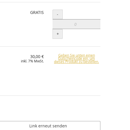
GRATIS
Menge
-
+
Geben Sie unten einen
30,00 €
Gutscheincode ein, um
inkl. 7% MwSt.
dieses Produkt zu bestellen.
Link erneut senden