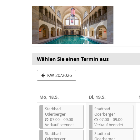
Zum
Haupt-
Inhalt
springen
Wählen Sie einen Termin aus
Woche
KW 20/2026
zur
Anzeige
Mo, 18.5.
Di, 19.5.
auswählen
Stadtbad
Stadtbad
Oderberger
Oderberger
b
b
07:00
–
09:00
07:00
–
09:00
i
i
Verkauf beendet
Verkauf beendet
s
s
Stadtbad
Stadtbad
Oderberger
Oderberger