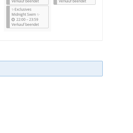
i
i
Verkauf beendet
Verkauf beendet
s
s
✨Exclusives
Midnight Swim ✨
b
22:00
–
23:59
i
Verkauf beendet
s