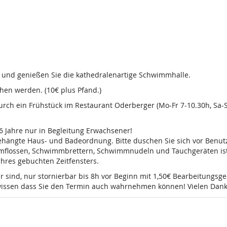
d und genießen Sie die kathedralenartige Schwimmhalle.
en werden. (10€ plus Pfand.)
 durch ein Frühstück im Restaurant Oderberger (Mo-Fr 7-10.30h, Sa
16 Jahre nur in Begleitung Erwachsener!
sgehängte Haus- und Badeordnung. Bitte duschen Sie sich vor Ben
mmflossen, Schwimmbrettern, Schwimmnudeln und Tauchgeräten ist 
 Ihres gebuchten Zeitfensters.
r sind, nur stornierbar bis 8h vor Beginn mit 1,50€ Bearbeitungsg
e wissen dass Sie den Termin auch wahrnehmen können! Vielen Dank