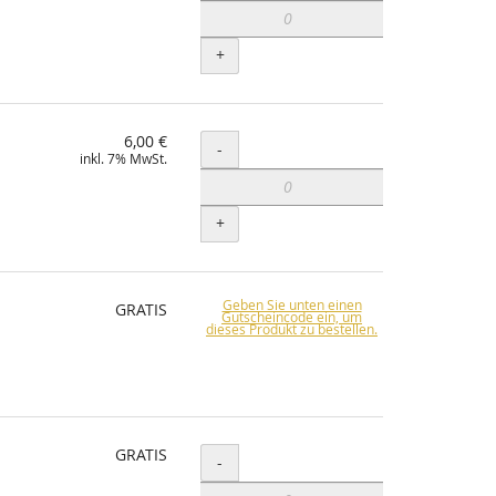
+
6,00 €
Menge
-
inkl. 7% MwSt.
+
Geben Sie unten einen
GRATIS
Gutscheincode ein, um
dieses Produkt zu bestellen.
GRATIS
Menge
-