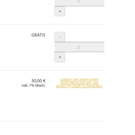
+
GRATIS
Menge
-
+
Geben Sie unten einen
30,00 €
Gutscheincode ein, um
inkl. 7% MwSt.
dieses Produkt zu bestellen.