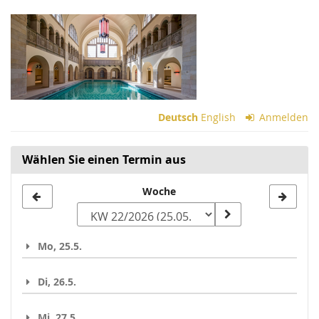
Zum
Haupt-
Inhalt
springen
Deutsch
English
Anmelden
Wählen Sie einen Termin aus
Woche
Woche
zur
Anzeige
Mo, 25.5.
auswählen
Di, 26.5.
Mi, 27.5.