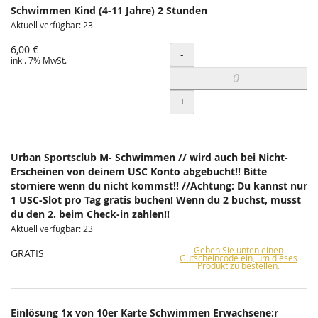
Schwimmen Kind (4-11 Jahre) 2 Stunden
Aktuell verfügbar: 23
6,00 €
Menge
-
inkl. 7% MwSt.
+
Urban Sportsclub M- Schwimmen // wird auch bei Nicht-
Erscheinen von deinem USC Konto abgebucht!! Bitte
storniere wenn du nicht kommst!! //Achtung: Du kannst nur
1 USC-Slot pro Tag gratis buchen! Wenn du 2 buchst, musst
du den 2. beim Check-in zahlen!!
Aktuell verfügbar: 23
Geben Sie unten einen
GRATIS
Gutscheincode ein, um dieses
Produkt zu bestellen.
Einlösung 1x von 10er Karte Schwimmen Erwachsene:r