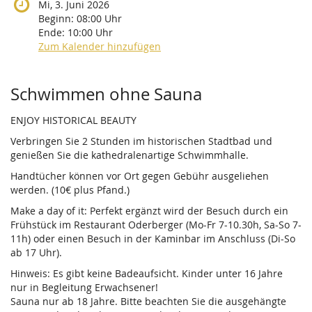
Mi, 3. Juni 2026
Beginn:
08:00
Uhr
Ende:
10:00
Uhr
Zum Kalender hinzufügen
Produkte
Schwimmen ohne Sauna
ENJOY HISTORICAL BEAUTY
Verbringen Sie 2 Stunden im historischen Stadtbad und
genießen Sie die kathedralenartige Schwimmhalle.
Handtücher können vor Ort gegen Gebühr ausgeliehen
werden. (10€ plus Pfand.)
Make a day of it: Perfekt ergänzt wird der Besuch durch ein
Frühstück im Restaurant Oderberger (Mo-Fr 7-10.30h, Sa-So 7-
11h) oder einen Besuch in der Kaminbar im Anschluss (Di-So
ab 17 Uhr).
Hinweis: Es gibt keine Badeaufsicht. Kinder unter 16 Jahre
nur in Begleitung Erwachsener!
Sauna nur ab 18 Jahre. Bitte beachten Sie die ausgehängte