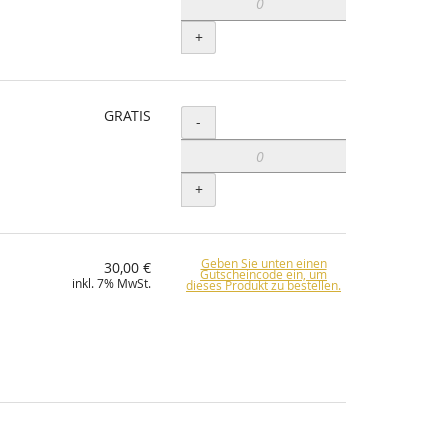
+
GRATIS
Menge
-
+
Geben Sie unten einen
30,00 €
Gutscheincode ein, um
inkl. 7% MwSt.
dieses Produkt zu bestellen.