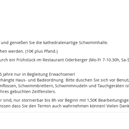
d und genießen Sie die kathedralenartige Schwimmhalle.
en werden. (10€ plus Pfand.)
 durch ein Frühstück im Restaurant Oderberger (Mo-Fr 7-10.30h, Sa
16 Jahre nur in Begleitung Erwachsener!
sgehängte Haus- und Badeordnung. Bitte duschen Sie sich vor Ben
mmflossen, Schwimmbrettern, Schwimmnudeln und Tauchgeräten ist 
 Ihres gebuchten Zeitfensters.
r sind, nur stornierbar bis 8h vor Beginn mit 1,50€ Bearbeitungsg
e wissen dass Sie den Termin auch wahrnehmen können! Vielen Dank