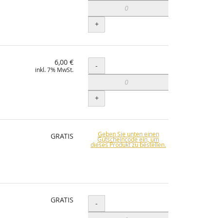
+
6,00 €
Menge
-
inkl. 7% MwSt.
+
Geben Sie unten einen
GRATIS
Gutscheincode ein, um
dieses Produkt zu bestellen.
GRATIS
Menge
-