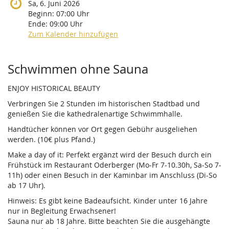
Sa, 6. Juni 2026
Beginn:
07:00
Uhr
Ende:
09:00
Uhr
Zum Kalender hinzufügen
Produkte
Schwimmen ohne Sauna
ENJOY HISTORICAL BEAUTY
Verbringen Sie 2 Stunden im historischen Stadtbad und
genießen Sie die kathedralenartige Schwimmhalle.
Handtücher können vor Ort gegen Gebühr ausgeliehen
werden. (10€ plus Pfand.)
Make a day of it: Perfekt ergänzt wird der Besuch durch ein
Frühstück im Restaurant Oderberger (Mo-Fr 7-10.30h, Sa-So 7-
11h) oder einen Besuch in der Kaminbar im Anschluss (Di-So
ab 17 Uhr).
Hinweis: Es gibt keine Badeaufsicht. Kinder unter 16 Jahre
nur in Begleitung Erwachsener!
Sauna nur ab 18 Jahre. Bitte beachten Sie die ausgehängte