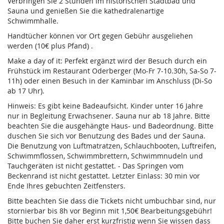
Verbringen Sie 2 Stunden im historischen Stadtbad und
Sauna und genießen Sie die kathedralenartige
Schwimmhalle.
Handtücher können vor Ort gegen Gebühr ausgeliehen
werden (10€ plus Pfand) .
Make a day of it: Perfekt ergänzt wird der Besuch durch ein
Frühstück im Restaurant Oderberger (Mo-Fr 7-10.30h, Sa-So 7-
11h) oder einen Besuch in der Kaminbar im Anschluss (Di-So
ab 17 Uhr).
Hinweis: Es gibt keine Badeaufsicht. Kinder unter 16 Jahre
nur in Begleitung Erwachsener. Sauna nur ab 18 Jahre. Bitte
beachten Sie die ausgehängte Haus- und Badeordnung. Bitte
duschen Sie sich vor Benutzung des Bades und der Sauna.
Die Benutzung von Luftmatratzen, Schlauchbooten, Luftreifen,
Schwimmflossen, Schwimmbrettern, Schwimmnudeln und
Tauchgeräten ist nicht gestattet. - Das Springen vom
Beckenrand ist nicht gestattet. Letzter Einlass: 30 min vor
Ende Ihres gebuchten Zeitfensters.
Bitte beachten Sie dass die Tickets nicht umbuchbar sind, nur
stornierbar bis 8h vor Beginn mit 1,50€ Bearbeitungsgebühr!
Bitte buchen Sie daher erst kurzfristig wenn Sie wissen dass