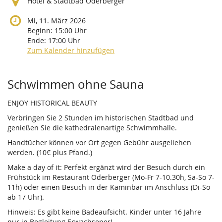
Hotel & Stadtbad Oderberger
Mi, 11. März 2026
Beginn:
15:00
Uhr
Ende:
17:00
Uhr
Zum Kalender hinzufügen
Produkte
Schwimmen ohne Sauna
ENJOY HISTORICAL BEAUTY
Verbringen Sie 2 Stunden im historischen Stadtbad und
genießen Sie die kathedralenartige Schwimmhalle.
Handtücher können vor Ort gegen Gebühr ausgeliehen
werden. (10€ plus Pfand.)
Make a day of it: Perfekt ergänzt wird der Besuch durch ein
Frühstück im Restaurant Oderberger (Mo-Fr 7-10.30h, Sa-So 7-
11h) oder einen Besuch in der Kaminbar im Anschluss (Di-So
ab 17 Uhr).
Hinweis: Es gibt keine Badeaufsicht. Kinder unter 16 Jahre
nur in Begleitung Erwachsener!