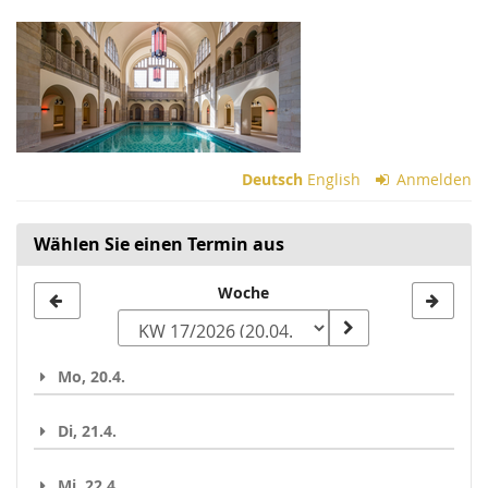
Zum
Haupt-
Inhalt
springen
Deutsch
English
Anmelden
Wählen Sie einen Termin aus
Woche
Woche
zur
Anzeige
Mo, 20.4.
auswählen
Di, 21.4.
Mi, 22.4.