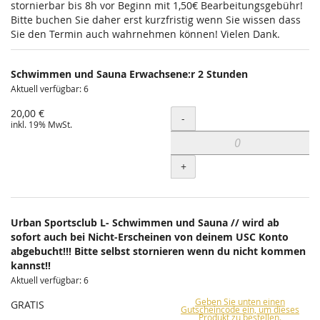
stornierbar bis 8h vor Beginn mit 1,50€ Bearbeitungsgebühr!
Bitte buchen Sie daher erst kurzfristig wenn Sie wissen dass
Sie den Termin auch wahrnehmen können! Vielen Dank.
Schwimmen und Sauna Erwachsene:r 2 Stunden
Aktuell verfügbar: 6
20,00 €
Menge
-
inkl. 19% MwSt.
+
Urban Sportsclub L- Schwimmen und Sauna // wird ab
sofort auch bei Nicht-Erscheinen von deinem USC Konto
abgebucht!!! Bitte selbst stornieren wenn du nicht kommen
kannst!!
Aktuell verfügbar: 6
Geben Sie unten einen
GRATIS
Gutscheincode ein, um dieses
Produkt zu bestellen.