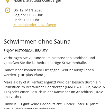
Hotel & Stadtbad Oderberger
Do, 12. März 2026
Beginn:
11:00
Uhr
Ende:
13:00
Uhr
Zum Kalender hinzufügen
Produkte
Schwimmen ohne Sauna
ENJOY HISTORICAL BEAUTY
Verbringen Sie 2 Stunden im historischen Stadtbad und
genießen Sie die kathedralenartige Schwimmhalle.
Handtücher können vor Ort gegen Gebühr ausgeliehen
werden. (10€ plus Pfand.)
Make a day of it: Perfekt ergänzt wird der Besuch durch ein
Frühstück im Restaurant Oderberger (Mo-Fr 7-10.30h, Sa-So 7-
11h) oder einen Besuch in der Kaminbar im Anschluss (Di-So
ab 17 Uhr).
Hinweis: Es gibt keine Badeaufsicht. Kinder unter 16 Jahre
nur in Begleitung Erwachsener!