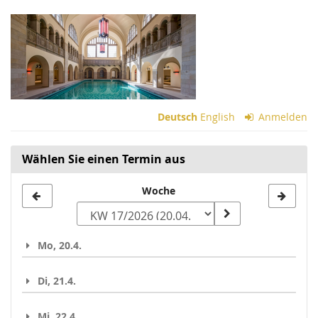
Zum
Haupt-
Inhalt
springen
Deutsch
English
Anmelden
Wählen Sie einen Termin aus
Woche
Woche
zur
Anzeige
Mo, 20.4.
auswählen
Di, 21.4.
Mi, 22.4.