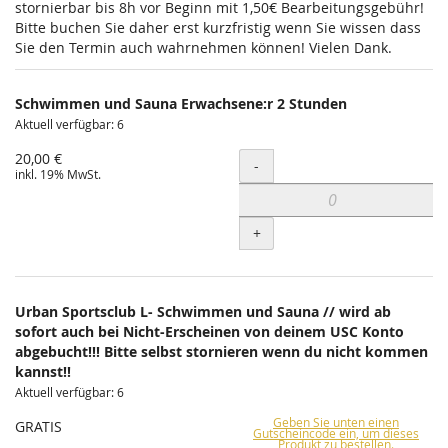
stornierbar bis 8h vor Beginn mit 1,50€ Bearbeitungsgebühr!
Bitte buchen Sie daher erst kurzfristig wenn Sie wissen dass
Sie den Termin auch wahrnehmen können! Vielen Dank.
Schwimmen und Sauna Erwachsene:r 2 Stunden
Aktuell verfügbar: 6
20,00 €
Menge
-
inkl. 19% MwSt.
+
Urban Sportsclub L- Schwimmen und Sauna // wird ab
sofort auch bei Nicht-Erscheinen von deinem USC Konto
abgebucht!!! Bitte selbst stornieren wenn du nicht kommen
kannst!!
Aktuell verfügbar: 6
Geben Sie unten einen
GRATIS
Gutscheincode ein, um dieses
Produkt zu bestellen.