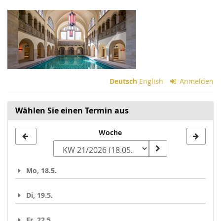
Zum
Haupt-
Inhalt
springen
Deutsch
English
Anmelden
Wählen Sie einen Termin aus
Woche
Woche
zur
Anzeige
Mo, 18.5.
auswählen
Di, 19.5.
Fr, 22.5.