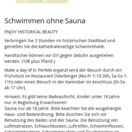
Zum Kalender hinzufügen
Produkte
Schwimmen ohne Sauna
ENJOY HISTORICAL BEAUTY
Verbringen Sie 2 Stunden im historischen Stadtbad und
genießen Sie die kathedralenartige Schwimmhalle.
Handtücher können vor Ort gegen Gebühr ausgeliehen
werden. (10€ plus Pfand.)
Make a day of it: Perfekt ergänzt wird der Besuch durch ein
Frühstück im Restaurant Oderberger (Mo-Fr 7-10.30h, Sa-So 7-
11h) oder einen Besuch in der Kaminbar im Anschluss (Di-So
ab 17 Uhr).
Hinweis: Es gibt keine Badeaufsicht. Kinder unter 16 Jahre
nur in Begleitung Erwachsener!
Sauna nur ab 18 Jahre. Bitte beachten Sie die ausgehängte
Haus- und Badeordnung. Bitte duschen Sie sich vor
Benutzung des Bades und der Sauna. Die Benutzung von
Luftmatratzen, Schlauchbooten, Luftreifen, Schwimmflossen,
Schwimmbrettern, Schwimmnudeln und Tauchgeräten ist