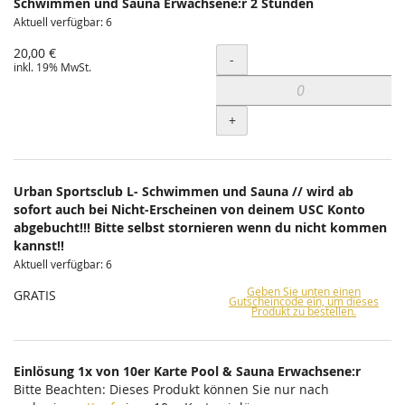
Schwimmen und Sauna Erwachsene:r 2 Stunden
Aktuell verfügbar: 6
20,00 €
Menge
-
inkl. 19% MwSt.
+
Urban Sportsclub L- Schwimmen und Sauna // wird ab
sofort auch bei Nicht-Erscheinen von deinem USC Konto
abgebucht!!! Bitte selbst stornieren wenn du nicht kommen
kannst!!
Aktuell verfügbar: 6
Geben Sie unten einen
GRATIS
Gutscheincode ein, um dieses
Produkt zu bestellen.
Einlösung 1x von 10er Karte Pool & Sauna Erwachsene:r
Bitte Beachten: Dieses Produkt können Sie nur nach