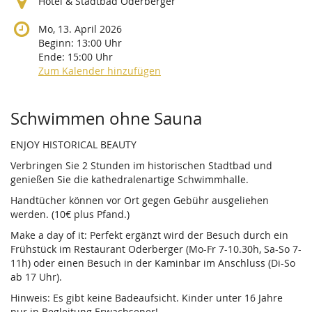
Hotel & Stadtbad Oderberger
Mo, 13. April 2026
Beginn:
13:00
Uhr
Ende:
15:00
Uhr
Zum Kalender hinzufügen
Produkte
Schwimmen ohne Sauna
ENJOY HISTORICAL BEAUTY
Verbringen Sie 2 Stunden im historischen Stadtbad und
genießen Sie die kathedralenartige Schwimmhalle.
Handtücher können vor Ort gegen Gebühr ausgeliehen
werden. (10€ plus Pfand.)
Make a day of it: Perfekt ergänzt wird der Besuch durch ein
Frühstück im Restaurant Oderberger (Mo-Fr 7-10.30h, Sa-So 7-
11h) oder einen Besuch in der Kaminbar im Anschluss (Di-So
ab 17 Uhr).
Hinweis: Es gibt keine Badeaufsicht. Kinder unter 16 Jahre
nur in Begleitung Erwachsener!