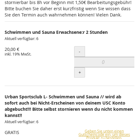
stornierbar bis 8h vor Beginn mit 1,50€ Bearbeitungsgebühr!
Bitte buchen Sie daher erst kurzfristig wenn Sie wissen dass
Sie den Termin auch wahrnehmen können! Vielen Dank.
Schwimmen und Sauna Erwachsene:r 2 Stunden
Aktuell verfügbar: 6
20,00 €
Menge
-
inkl. 19% MwSt.
+
Urban Sportsclub L- Schwimmen und Sauna // wird ab
sofort auch bei Nicht-Erscheinen von deinem USC Konto
abgebucht!!! Bitte selbst stornieren wenn du nicht kommen
kannst!!
Aktuell verfügbar: 6
Geben Sie unten einen
GRATIS
Gutscheincode ein, um dieses
Produkt zu bestellen.