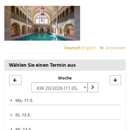
Zum
Haupt-
Inhalt
springen
Deutsch
English
Anmelden
Wählen Sie einen Termin aus
Woche
Woche
zur
Anzeige
Mo, 11.5.
auswählen
Di, 12.5.
Mi, 13.5.