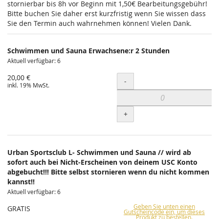
stornierbar bis 8h vor Beginn mit 1,50€ Bearbeitungsgebühr!
Bitte buchen Sie daher erst kurzfristig wenn Sie wissen dass
Sie den Termin auch wahrnehmen können! Vielen Dank.
Schwimmen und Sauna Erwachsene:r 2 Stunden
Aktuell verfügbar: 6
20,00 €
Menge
-
inkl. 19% MwSt.
+
Urban Sportsclub L- Schwimmen und Sauna // wird ab
sofort auch bei Nicht-Erscheinen von deinem USC Konto
abgebucht!!! Bitte selbst stornieren wenn du nicht kommen
kannst!!
Aktuell verfügbar: 6
Geben Sie unten einen
GRATIS
Gutscheincode ein, um dieses
Produkt zu bestellen.