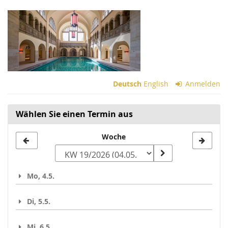
Zum
Haupt-
Inhalt
springen
Deutsch
English
Anmelden
Wählen Sie einen Termin aus
Woche
Woche
zur
Anzeige
Mo, 4.5.
auswählen
Di, 5.5.
Mi, 6.5.