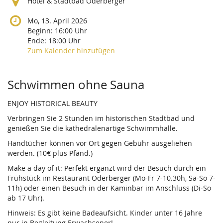
Hotel & Stadtbad Oderberger
Mo, 13. April 2026
Beginn:
16:00
Uhr
Ende:
18:00
Uhr
Zum Kalender hinzufügen
Produkte
Schwimmen ohne Sauna
ENJOY HISTORICAL BEAUTY
Verbringen Sie 2 Stunden im historischen Stadtbad und
genießen Sie die kathedralenartige Schwimmhalle.
Handtücher können vor Ort gegen Gebühr ausgeliehen
werden. (10€ plus Pfand.)
Make a day of it: Perfekt ergänzt wird der Besuch durch ein
Frühstück im Restaurant Oderberger (Mo-Fr 7-10.30h, Sa-So 7-
11h) oder einen Besuch in der Kaminbar im Anschluss (Di-So
ab 17 Uhr).
Hinweis: Es gibt keine Badeaufsicht. Kinder unter 16 Jahre
nur in Begleitung Erwachsener!