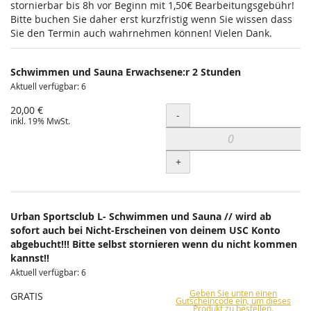
stornierbar bis 8h vor Beginn mit 1,50€ Bearbeitungsgebühr!
Bitte buchen Sie daher erst kurzfristig wenn Sie wissen dass
Sie den Termin auch wahrnehmen können! Vielen Dank.
Schwimmen und Sauna Erwachsene:r 2 Stunden
Aktuell verfügbar: 6
20,00 €
Menge
-
inkl. 19% MwSt.
+
Urban Sportsclub L- Schwimmen und Sauna // wird ab
sofort auch bei Nicht-Erscheinen von deinem USC Konto
abgebucht!!! Bitte selbst stornieren wenn du nicht kommen
kannst!!
Aktuell verfügbar: 6
Geben Sie unten einen
GRATIS
Gutscheincode ein, um dieses
Produkt zu bestellen.