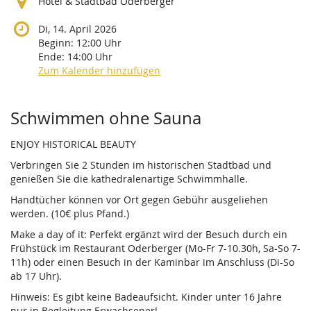
Hotel & Stadtbad Oderberger
Di, 14. April 2026
Beginn:
12:00
Uhr
Ende:
14:00
Uhr
Zum Kalender hinzufügen
Produkte
Schwimmen ohne Sauna
ENJOY HISTORICAL BEAUTY
Verbringen Sie 2 Stunden im historischen Stadtbad und
genießen Sie die kathedralenartige Schwimmhalle.
Handtücher können vor Ort gegen Gebühr ausgeliehen
werden. (10€ plus Pfand.)
Make a day of it: Perfekt ergänzt wird der Besuch durch ein
Frühstück im Restaurant Oderberger (Mo-Fr 7-10.30h, Sa-So 7-
11h) oder einen Besuch in der Kaminbar im Anschluss (Di-So
ab 17 Uhr).
Hinweis: Es gibt keine Badeaufsicht. Kinder unter 16 Jahre
nur in Begleitung Erwachsener!