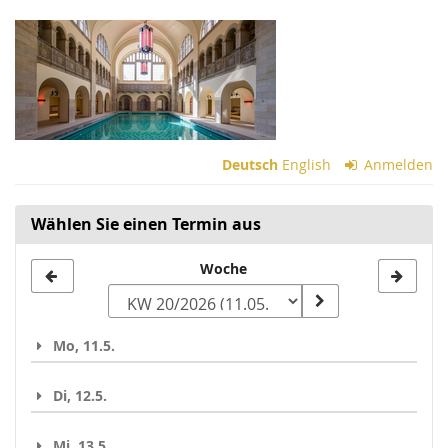
Zum
Haupt-
Inhalt
springen
Deutsch
English
Anmelden
Wählen Sie einen Termin aus
Woche
Woche
zur
Anzeige
Mo, 11.5.
auswählen
Di, 12.5.
Mi, 13.5.