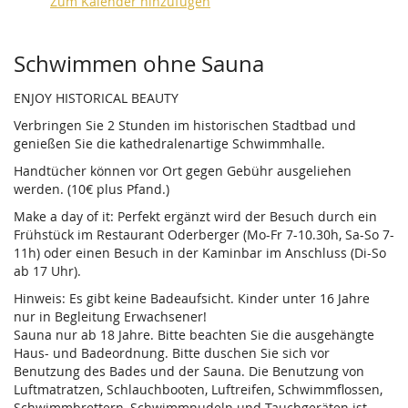
Zum Kalender hinzufügen
Produkte
Schwimmen ohne Sauna
ENJOY HISTORICAL BEAUTY
Verbringen Sie 2 Stunden im historischen Stadtbad und
genießen Sie die kathedralenartige Schwimmhalle.
Handtücher können vor Ort gegen Gebühr ausgeliehen
werden. (10€ plus Pfand.)
Make a day of it: Perfekt ergänzt wird der Besuch durch ein
Frühstück im Restaurant Oderberger (Mo-Fr 7-10.30h, Sa-So 7-
11h) oder einen Besuch in der Kaminbar im Anschluss (Di-So
ab 17 Uhr).
Hinweis: Es gibt keine Badeaufsicht. Kinder unter 16 Jahre
nur in Begleitung Erwachsener!
Sauna nur ab 18 Jahre. Bitte beachten Sie die ausgehängte
Haus- und Badeordnung. Bitte duschen Sie sich vor
Benutzung des Bades und der Sauna. Die Benutzung von
Luftmatratzen, Schlauchbooten, Luftreifen, Schwimmflossen,
Schwimmbrettern, Schwimmnudeln und Tauchgeräten ist