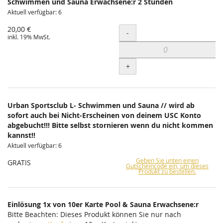
Schwimmen und Sauna Erwachsene:r 2 Stunden
Aktuell verfügbar: 6
20,00 €
Menge
-
inkl. 19% MwSt.
+
Urban Sportsclub L- Schwimmen und Sauna // wird ab
sofort auch bei Nicht-Erscheinen von deinem USC Konto
abgebucht!!! Bitte selbst stornieren wenn du nicht kommen
kannst!!
Aktuell verfügbar: 6
Geben Sie unten einen
GRATIS
Gutscheincode ein, um dieses
Produkt zu bestellen.
Einlösung 1x von 10er Karte Pool & Sauna Erwachsene:r
Bitte Beachten: Dieses Produkt können Sie nur nach