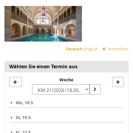
Zum
Haupt-
Inhalt
springen
Deutsch
English
Anmelden
Wählen Sie einen Termin aus
Woche
Woche
zur
Anzeige
Mo, 18.5.
auswählen
Di, 19.5.
Fr, 22.5.