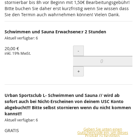
stornierbar bis 8h vor Beginn mit 1,50€ Bearbeitungsgebühr!
Bitte buchen Sie daher erst kurzfristig wenn Sie wissen dass
Sie den Termin auch wahrnehmen können! Vielen Dank.
Schwimmen und Sauna Erwachsene:r 2 Stunden
Aktuell verfügbar: 6
20,00 €
Menge
-
inkl. 19% MwSt.
+
Urban Sportsclub L- Schwimmen und Sauna // wird ab
sofort auch bei Nicht-Erscheinen von deinem USC Konto
abgebucht!!! Bitte selbst stornieren wenn du nicht kommen
kannst!!
Aktuell verfügbar: 6
Geben Sie unten einen
GRATIS
Gutscheincode ein, um dieses
Produkt zu bestellen.