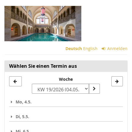
Zum
Haupt-
Inhalt
springen
Deutsch
English
Anmelden
Wählen Sie einen Termin aus
Woche
Woche
zur
Anzeige
Mo, 4.5.
auswählen
Di, 5.5.
Mi, 6.5.