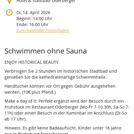
Hotel & Stadtbad Oderberger
Di, 14. April 2026
Beginn:
14:00
Uhr
Ende:
16:00
Uhr
Zum Kalender hinzufügen
Produkte
Schwimmen ohne Sauna
ENJOY HISTORICAL BEAUTY
Verbringen Sie 2 Stunden im historischen Stadtbad und
genießen Sie die kathedralenartige Schwimmhalle.
Handtücher können vor Ort gegen Gebühr ausgeliehen
werden. (10€ plus Pfand.)
Make a day of it: Perfekt ergänzt wird der Besuch durch ein
Frühstück im Restaurant Oderberger (Mo-Fr 7-10.30h, Sa-So 7-
11h) oder einen Besuch in der Kaminbar im Anschluss (Di-So
ab 17 Uhr).
Hinweis: Es gibt keine Badeaufsicht. Kinder unter 16 Jahre
nur in Begleitung Erwachsener!