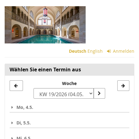
Zum
Haupt-
Inhalt
springen
Deutsch
English
Anmelden
Wählen Sie einen Termin aus
Woche
Woche
zur
Anzeige
Mo, 4.5.
auswählen
Di, 5.5.
Mi, 6.5.