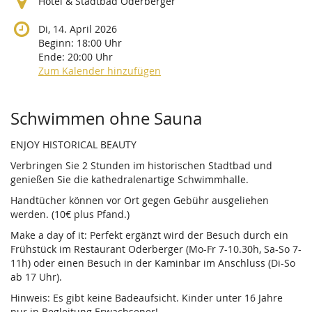
Hotel & Stadtbad Oderberger
Di, 14. April 2026
Beginn:
18:00
Uhr
Ende:
20:00
Uhr
Zum Kalender hinzufügen
Produkte
Schwimmen ohne Sauna
ENJOY HISTORICAL BEAUTY
Verbringen Sie 2 Stunden im historischen Stadtbad und
genießen Sie die kathedralenartige Schwimmhalle.
Handtücher können vor Ort gegen Gebühr ausgeliehen
werden. (10€ plus Pfand.)
Make a day of it: Perfekt ergänzt wird der Besuch durch ein
Frühstück im Restaurant Oderberger (Mo-Fr 7-10.30h, Sa-So 7-
11h) oder einen Besuch in der Kaminbar im Anschluss (Di-So
ab 17 Uhr).
Hinweis: Es gibt keine Badeaufsicht. Kinder unter 16 Jahre
nur in Begleitung Erwachsener!