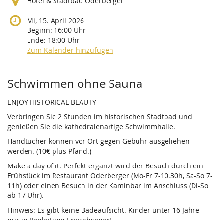
Hotel & Stadtbad Oderberger
Mi, 15. April 2026
Beginn:
16:00
Uhr
Ende:
18:00
Uhr
Zum Kalender hinzufügen
Produkte
Schwimmen ohne Sauna
ENJOY HISTORICAL BEAUTY
Verbringen Sie 2 Stunden im historischen Stadtbad und
genießen Sie die kathedralenartige Schwimmhalle.
Handtücher können vor Ort gegen Gebühr ausgeliehen
werden. (10€ plus Pfand.)
Make a day of it: Perfekt ergänzt wird der Besuch durch ein
Frühstück im Restaurant Oderberger (Mo-Fr 7-10.30h, Sa-So 7-
11h) oder einen Besuch in der Kaminbar im Anschluss (Di-So
ab 17 Uhr).
Hinweis: Es gibt keine Badeaufsicht. Kinder unter 16 Jahre
nur in Begleitung Erwachsener!