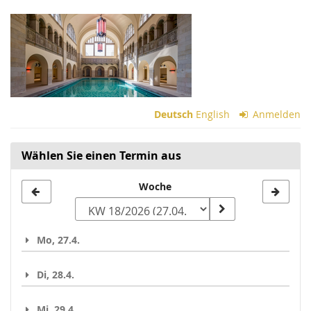
Zum
Haupt-
Inhalt
springen
Deutsch
English
Anmelden
Wählen Sie einen Termin aus
Woche
Woche
zur
Anzeige
Mo, 27.4.
auswählen
Di, 28.4.
Mi, 29.4.