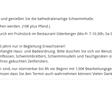
d und genießen Sie die kathedralenartige Schwimmhalle.
en werden. (10€ plus Pfand.)
 durch ein Frühstück im Restaurant Oderberger (Mo-Fr 7-10.30h, Sa
16 Jahre nur in Begleitung Erwachsener!
sgehängte Haus- und Badeordnung. Bitte duschen Sie sich vor Ben
mmflossen, Schwimmbrettern, Schwimmnudeln und Tauchgeräten ist 
 Ihres gebuchten Zeitfensters.
r sind, nur stornierbar bis 8h vor Beginn mit 1,50€ Bearbeitungsg
e wissen dass Sie den Termin auch wahrnehmen können! Vielen Dank