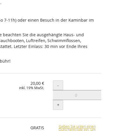
.
-So 7-11h) oder einen Besuch in der Kaminbar im
tte beachten Sie die ausgehängte Haus- und
lauchbooten, Luftreifen, Schwimmflossen,
ttet. Letzter Einlass: 30 min vor Ende Ihres
ebühr!
20,00 €
Menge
-
inkl. 19% MwSt.
+
Geben Sie unten einen
GRATIS
Gutscheincode ein, um