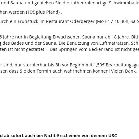
d und Sauna und genießen Sie die kathedralenartige Schwimmhalle
en werden (10€ plus Pfand) .
 durch ein Frühstück im Restaurant Oderberger (Mo-Fr 7-10.30h, Sa
16 Jahre nur in Begleitung Erwachsener. Sauna nur ab 18 Jahre. Bi
g des Bades und der Sauna. Die Benutzung von Luftmatratzen, Sch
t nicht gestattet. - Das Springen vom Beckenrand ist nicht gesta
r sind, nur stornierbar bis 8h vor Beginn mit 1,50€ Bearbeitungsg
wissen dass Sie den Termin auch wahrnehmen können! Vielen Dank.
d ab sofort auch bei Nicht-Erscheinen von deinem USC