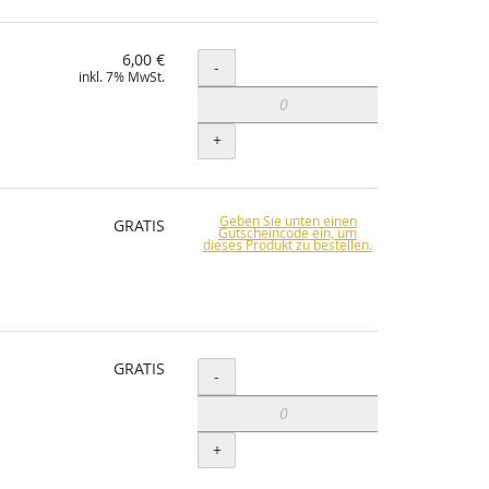
6,00 €
Menge
-
inkl. 7% MwSt.
+
Geben Sie unten einen
GRATIS
Gutscheincode ein, um
dieses Produkt zu bestellen.
GRATIS
Menge
-
+