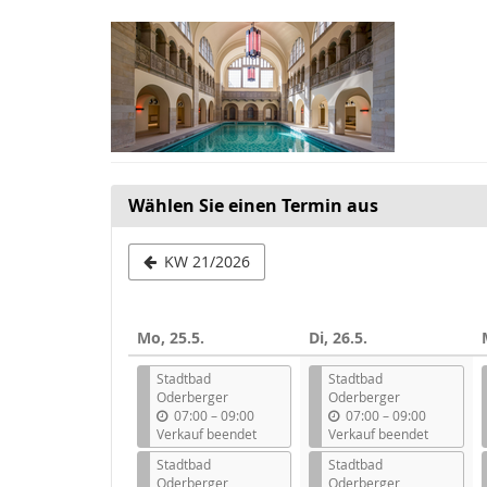
Zum
Haupt-
Inhalt
springen
Wählen Sie einen Termin aus
Woche
KW 21/2026
zur
Anzeige
Mo, 25.5.
Di, 26.5.
auswählen
Stadtbad
Stadtbad
Oderberger
Oderberger
b
b
07:00
–
09:00
07:00
–
09:00
i
i
Verkauf beendet
Verkauf beendet
s
s
Stadtbad
Stadtbad
Oderberger
Oderberger