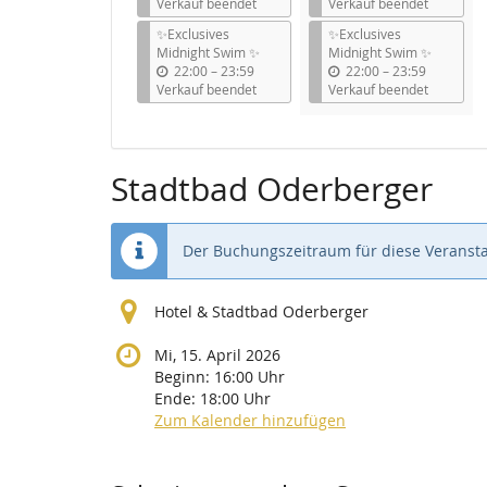
i
i
Verkauf beendet
Verkauf beendet
s
s
✨Exclusives
✨Exclusives
Midnight Swim ✨
Midnight Swim ✨
b
b
22:00
–
23:59
22:00
–
23:59
i
i
Verkauf beendet
Verkauf beendet
s
s
Stadtbad Oderberger
Der Buchungszeitraum für diese Veransta
Hotel & Stadtbad Oderberger
Mi, 15. April 2026
Beginn:
16:00
Uhr
Ende:
18:00
Uhr
Zum Kalender hinzufügen