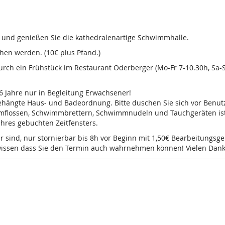
d und genießen Sie die kathedralenartige Schwimmhalle.
en werden. (10€ plus Pfand.)
 durch ein Frühstück im Restaurant Oderberger (Mo-Fr 7-10.30h, Sa
16 Jahre nur in Begleitung Erwachsener!
sgehängte Haus- und Badeordnung. Bitte duschen Sie sich vor Ben
mmflossen, Schwimmbrettern, Schwimmnudeln und Tauchgeräten ist 
 Ihres gebuchten Zeitfensters.
r sind, nur stornierbar bis 8h vor Beginn mit 1,50€ Bearbeitungsg
e wissen dass Sie den Termin auch wahrnehmen können! Vielen Dank