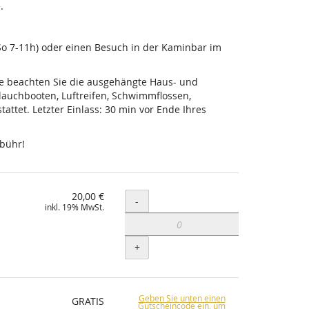
.
-So 7-11h) oder einen Besuch in der Kaminbar im
tte beachten Sie die ausgehängte Haus- und
lauchbooten, Luftreifen, Schwimmflossen,
ttet. Letzter Einlass: 30 min vor Ende Ihres
ebühr!
20,00 €
Menge
-
inkl. 19% MwSt.
+
Geben Sie unten einen
GRATIS
Gutscheincode ein, um