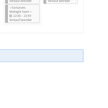
i
i
Verkauf beendet
Verkauf beendet
s
s
✨Exclusives
Midnight Swim ✨
b
22:00
–
23:59
i
Verkauf beendet
s