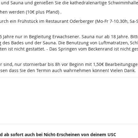
d und Sauna und genießen Sie die kathedralenartige Schwimmhalle
en werden (10€ plus Pfand) .
 durch ein Frühstück im Restaurant Oderberger (Mo-Fr 7-10.30h, Sa
16 Jahre nur in Begleitung Erwachsener. Sauna nur ab 18 Jahre. Bi
g des Bades und der Sauna. Die Benutzung von Luftmatratzen, Sch
t nicht gestattet. - Das Springen vom Beckenrand ist nicht gesta
r sind, nur stornierbar bis 8h vor Beginn mit 1,50€ Bearbeitungsg
wissen dass Sie den Termin auch wahrnehmen können! Vielen Dank.
d ab sofort auch bei Nicht-Erscheinen von deinem USC