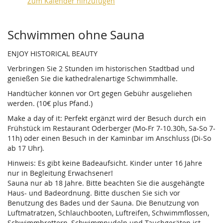
Zum Kalender hinzufügen
Produkte
Schwimmen ohne Sauna
ENJOY HISTORICAL BEAUTY
Verbringen Sie 2 Stunden im historischen Stadtbad und
genießen Sie die kathedralenartige Schwimmhalle.
Handtücher können vor Ort gegen Gebühr ausgeliehen
werden. (10€ plus Pfand.)
Make a day of it: Perfekt ergänzt wird der Besuch durch ein
Frühstück im Restaurant Oderberger (Mo-Fr 7-10.30h, Sa-So 7-
11h) oder einen Besuch in der Kaminbar im Anschluss (Di-So
ab 17 Uhr).
Hinweis: Es gibt keine Badeaufsicht. Kinder unter 16 Jahre
nur in Begleitung Erwachsener!
Sauna nur ab 18 Jahre. Bitte beachten Sie die ausgehängte
Haus- und Badeordnung. Bitte duschen Sie sich vor
Benutzung des Bades und der Sauna. Die Benutzung von
Luftmatratzen, Schlauchbooten, Luftreifen, Schwimmflossen,
Schwimmbrettern, Schwimmnudeln und Tauchgeräten ist