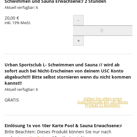
Schwimmen und Sauna Erwachsene:r 2 Stunden
Aktuell verfügbar: 6
20,00 €
Menge
-
inkl. 19% MwSt.
+
Urban Sportsclub L- Schwimmen und Sauna // wird ab
sofort auch bei Nicht-Erscheinen von deinem USC Konto
abgebucht!!! Bitte selbst stornieren wenn du nicht kommen
kannst!!
Aktuell verfügbar: 6
Geben Sie unten einen
GRATIS
Gutscheincode ein, um dieses
Produkt zu bestellen.
Einlösung 1x von 10er Karte Pool & Sauna Erwachsene:r
Bitte Beachten: Dieses Produkt können Sie nur nach