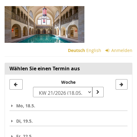
Zum
Haupt-
Inhalt
springen
Deutsch
English
Anmelden
Wählen Sie einen Termin aus
Woche
Woche
zur
Anzeige
Mo, 18.5.
auswählen
Di, 19.5.
Fr, 22.5.