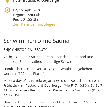
Hotel & Stadtbad Oderberger
Do, 16. April 2026
Beginn:
19:00
Uhr
Ende:
21:00
Uhr
Zum Kalender hinzufügen
Produkte
Schwimmen ohne Sauna
ENJOY HISTORICAL BEAUTY
Verbringen Sie 2 Stunden im historischen Stadtbad und
genießen Sie die kathedralenartige Schwimmhalle.
Handtücher können vor Ort gegen Gebühr ausgeliehen
werden. (10€ plus Pfand.)
Make a day of it: Perfekt ergänzt wird der Besuch durch ein
Frühstück im Restaurant Oderberger (Mo-Fr 7-10.30h, Sa-So 7-
11h) oder einen Besuch in der Kaminbar im Anschluss (Di-So
ab 17 Uhr).
Hinweis: Es gibt keine Badeaufsicht. Kinder unter 16 Jahre
nur in Begleitung Erwachsener!