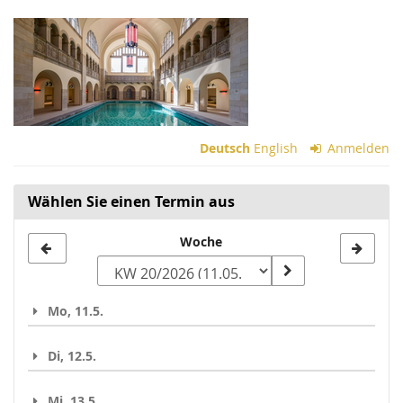
Zum
Haupt-
Inhalt
springen
Deutsch
English
Anmelden
Wählen Sie einen Termin aus
Woche
Woche
zur
Anzeige
Mo, 11.5.
auswählen
Di, 12.5.
Mi, 13.5.