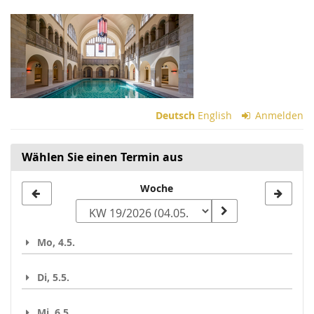
Zum
Haupt-
Inhalt
springen
Deutsch
English
Anmelden
Wählen Sie einen Termin aus
Woche
Woche
zur
Anzeige
Mo, 4.5.
auswählen
Di, 5.5.
Mi, 6.5.