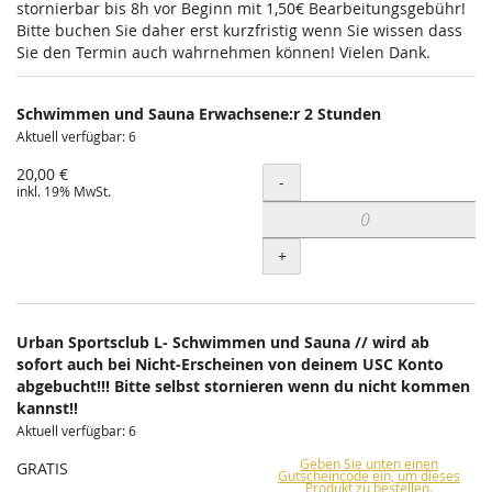
stornierbar bis 8h vor Beginn mit 1,50€ Bearbeitungsgebühr!
Bitte buchen Sie daher erst kurzfristig wenn Sie wissen dass
Sie den Termin auch wahrnehmen können! Vielen Dank.
Schwimmen und Sauna Erwachsene:r 2 Stunden
Aktuell verfügbar: 6
20,00 €
Menge
-
inkl. 19% MwSt.
+
Urban Sportsclub L- Schwimmen und Sauna // wird ab
sofort auch bei Nicht-Erscheinen von deinem USC Konto
abgebucht!!! Bitte selbst stornieren wenn du nicht kommen
kannst!!
Aktuell verfügbar: 6
Geben Sie unten einen
GRATIS
Gutscheincode ein, um dieses
Produkt zu bestellen.