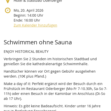
Hotel & Stadtbad Oderberger
Mo, 20. April 2026
Beginn:
14:00
Uhr
Ende:
16:00
Uhr
Zum Kalender hinzufügen
Produkte
Schwimmen ohne Sauna
ENJOY HISTORICAL BEAUTY
Verbringen Sie 2 Stunden im historischen Stadtbad und
genießen Sie die kathedralenartige Schwimmhalle.
Handtücher können vor Ort gegen Gebühr ausgeliehen
werden. (10€ plus Pfand.)
Make a day of it: Perfekt ergänzt wird der Besuch durch ein
Frühstück im Restaurant Oderberger (Mo-Fr 7-10.30h, Sa-So 7-
11h) oder einen Besuch in der Kaminbar im Anschluss (Di-So
ab 17 Uhr).
Hinweis: Es gibt keine Badeaufsicht. Kinder unter 16 Jahre
nur in Begleitung Erwachsener!