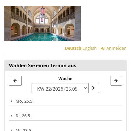
Zum
Haupt-
Inhalt
springen
Deutsch
English
Anmelden
Wählen Sie einen Termin aus
Woche
Woche
zur
Anzeige
Mo, 25.5.
auswählen
Di, 26.5.
Mi, 27.5.