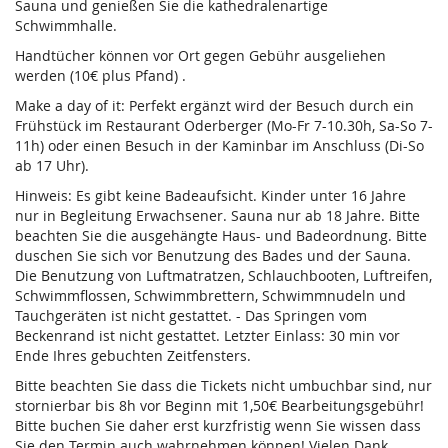
Sauna und genießen Sie die kathedralenartige
Schwimmhalle.
Handtücher können vor Ort gegen Gebühr ausgeliehen
werden (10€ plus Pfand) .
Make a day of it: Perfekt ergänzt wird der Besuch durch ein
Frühstück im Restaurant Oderberger (Mo-Fr 7-10.30h, Sa-So 7-
11h) oder einen Besuch in der Kaminbar im Anschluss (Di-So
ab 17 Uhr).
Hinweis: Es gibt keine Badeaufsicht. Kinder unter 16 Jahre
nur in Begleitung Erwachsener. Sauna nur ab 18 Jahre. Bitte
beachten Sie die ausgehängte Haus- und Badeordnung. Bitte
duschen Sie sich vor Benutzung des Bades und der Sauna.
Die Benutzung von Luftmatratzen, Schlauchbooten, Luftreifen,
Schwimmflossen, Schwimmbrettern, Schwimmnudeln und
Tauchgeräten ist nicht gestattet. - Das Springen vom
Beckenrand ist nicht gestattet. Letzter Einlass: 30 min vor
Ende Ihres gebuchten Zeitfensters.
Bitte beachten Sie dass die Tickets nicht umbuchbar sind, nur
stornierbar bis 8h vor Beginn mit 1,50€ Bearbeitungsgebühr!
Bitte buchen Sie daher erst kurzfristig wenn Sie wissen dass
Sie den Termin auch wahrnehmen können! Vielen Dank.