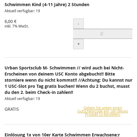
Schwimmen Kind (4-11 Jahre) 2 Stunden
Aktuell verfügbar: 19
6,00 €
Menge
-
inkl. 7% MwSt.
+
Urban Sportsclub M- Schwimmen // wird auch bei Nicht-
Erscheinen von deinem USC Konto abgebucht!! Bitte
storniere wenn du nicht kommst!! //Achtung: Du kannst nur
1 USC-Slot pro Tag gratis buchen! Wenn du 2 buchst, musst
du den 2. beim Check-in zahlen!!
Aktuell verfügbar: 19
Geben Sie unten einen
GRATIS
Gutscheincode ein, um dieses
Produkt zu bestellen.
Einlösung 1x von 10er Karte Schwimmen Erwachsene:r