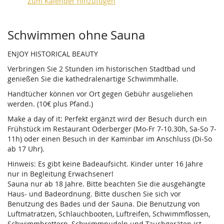
Zum Kalender hinzufügen
Produkte
Schwimmen ohne Sauna
ENJOY HISTORICAL BEAUTY
Verbringen Sie 2 Stunden im historischen Stadtbad und
genießen Sie die kathedralenartige Schwimmhalle.
Handtücher können vor Ort gegen Gebühr ausgeliehen
werden. (10€ plus Pfand.)
Make a day of it: Perfekt ergänzt wird der Besuch durch ein
Frühstück im Restaurant Oderberger (Mo-Fr 7-10.30h, Sa-So 7-
11h) oder einen Besuch in der Kaminbar im Anschluss (Di-So
ab 17 Uhr).
Hinweis: Es gibt keine Badeaufsicht. Kinder unter 16 Jahre
nur in Begleitung Erwachsener!
Sauna nur ab 18 Jahre. Bitte beachten Sie die ausgehängte
Haus- und Badeordnung. Bitte duschen Sie sich vor
Benutzung des Bades und der Sauna. Die Benutzung von
Luftmatratzen, Schlauchbooten, Luftreifen, Schwimmflossen,
Schwimmbrettern, Schwimmnudeln und Tauchgeräten ist