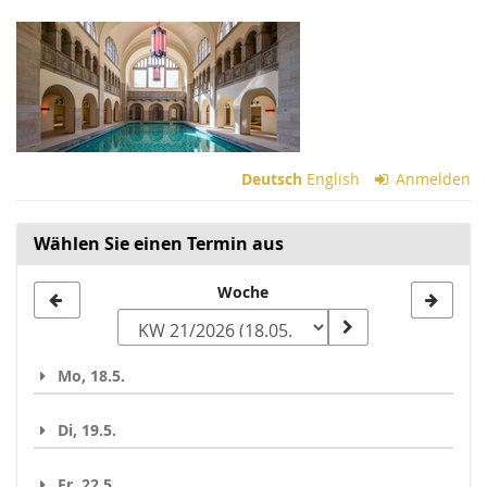
Zum
Haupt-
Inhalt
springen
Deutsch
English
Anmelden
Wählen Sie einen Termin aus
Woche
Woche
zur
Anzeige
Mo, 18.5.
auswählen
Di, 19.5.
Fr, 22.5.