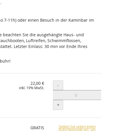
.
-So 7-11h) oder einen Besuch in der Kaminbar im
tte beachten Sie die ausgehängte Haus- und
lauchbooten, Luftreifen, Schwimmflossen,
ttet. Letzter Einlass: 30 min vor Ende Ihres
ebühr!
22,00 €
Menge
-
inkl. 19% MwSt.
+
Geben Sie unten einen
GRATIS
Gutscheincode ein, um