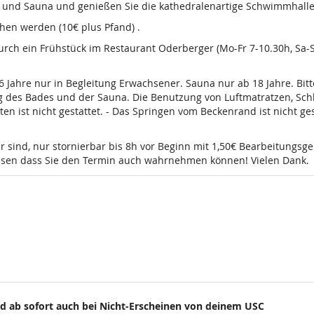
d und Sauna und genießen Sie die kathedralenartige Schwimmhalle
en werden (10€ plus Pfand) .
 durch ein Frühstück im Restaurant Oderberger (Mo-Fr 7-10.30h, Sa
16 Jahre nur in Begleitung Erwachsener. Sauna nur ab 18 Jahre. Bi
g des Bades und der Sauna. Die Benutzung von Luftmatratzen, Sch
t nicht gestattet. - Das Springen vom Beckenrand ist nicht gesta
r sind, nur stornierbar bis 8h vor Beginn mit 1,50€ Bearbeitungsg
wissen dass Sie den Termin auch wahrnehmen können! Vielen Dank.
d ab sofort auch bei Nicht-Erscheinen von deinem USC