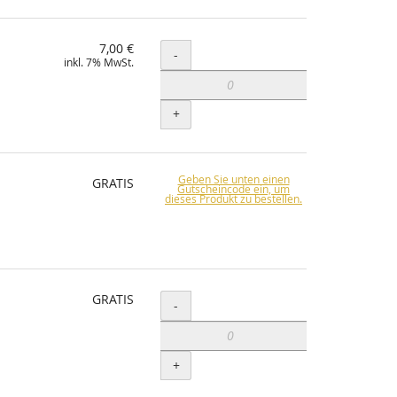
7,00 €
Menge
-
inkl. 7% MwSt.
+
Geben Sie unten einen
GRATIS
Gutscheincode ein, um
dieses Produkt zu bestellen.
GRATIS
Menge
-
+