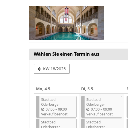
Zum
Haupt-
Inhalt
springen
Wählen Sie einen Termin aus
Woche
KW 18/2026
zur
Anzeige
Mo, 4.5.
Di, 5.5.
auswählen
Stadtbad
Stadtbad
Oderberger
Oderberger
b
b
07:00
–
09:00
07:00
–
09:00
i
i
Verkauf beendet
Verkauf beendet
s
s
Stadtbad
Stadtbad
Oderberger
Oderberger