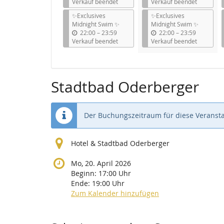
i
i
Verkauf beendet
Verkauf beendet
s
s
✨Exclusives
✨Exclusives
Midnight Swim ✨
Midnight Swim ✨
b
b
22:00
–
23:59
22:00
–
23:59
i
i
Verkauf beendet
Verkauf beendet
s
s
Stadtbad Oderberger
Der Buchungszeitraum für diese Veransta
Hotel & Stadtbad Oderberger
Mo, 20. April 2026
Beginn:
17:00
Uhr
Ende:
19:00
Uhr
Zum Kalender hinzufügen