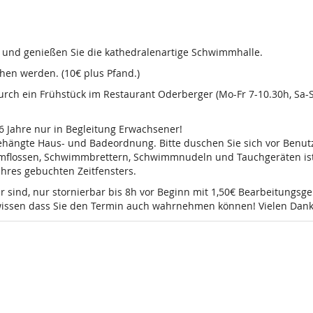
d und genießen Sie die kathedralenartige Schwimmhalle.
en werden. (10€ plus Pfand.)
 durch ein Frühstück im Restaurant Oderberger (Mo-Fr 7-10.30h, Sa
16 Jahre nur in Begleitung Erwachsener!
sgehängte Haus- und Badeordnung. Bitte duschen Sie sich vor Ben
mmflossen, Schwimmbrettern, Schwimmnudeln und Tauchgeräten ist 
 Ihres gebuchten Zeitfensters.
r sind, nur stornierbar bis 8h vor Beginn mit 1,50€ Bearbeitungsg
e wissen dass Sie den Termin auch wahrnehmen können! Vielen Dank