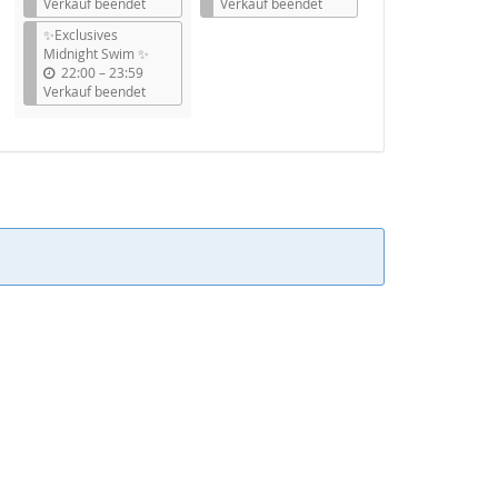
i
i
Verkauf beendet
Verkauf beendet
s
s
✨Exclusives
Midnight Swim ✨
b
22:00
–
23:59
i
Verkauf beendet
s