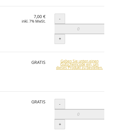
7,00 €
Menge
-
inkl. 7% MwSt.
+
Geben Sie unten einen
GRATIS
Gutscheincode ein, um
dieses Produkt zu bestellen.
GRATIS
Menge
-
+