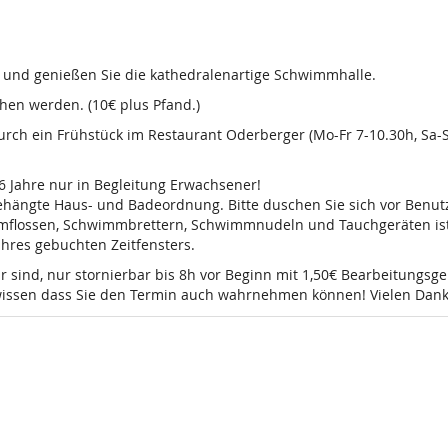
d und genießen Sie die kathedralenartige Schwimmhalle.
en werden. (10€ plus Pfand.)
 durch ein Frühstück im Restaurant Oderberger (Mo-Fr 7-10.30h, Sa
16 Jahre nur in Begleitung Erwachsener!
sgehängte Haus- und Badeordnung. Bitte duschen Sie sich vor Ben
mmflossen, Schwimmbrettern, Schwimmnudeln und Tauchgeräten ist 
 Ihres gebuchten Zeitfensters.
r sind, nur stornierbar bis 8h vor Beginn mit 1,50€ Bearbeitungsg
e wissen dass Sie den Termin auch wahrnehmen können! Vielen Dank