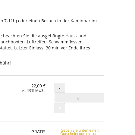
.
-So 7-11h) oder einen Besuch in der Kaminbar im
tte beachten Sie die ausgehängte Haus- und
lauchbooten, Luftreifen, Schwimmflossen,
ttet. Letzter Einlass: 30 min vor Ende Ihres
ebühr!
22,00 €
Menge
-
inkl. 19% MwSt.
+
Geben Sie unten einen
GRATIS
Gutscheincode ein, um