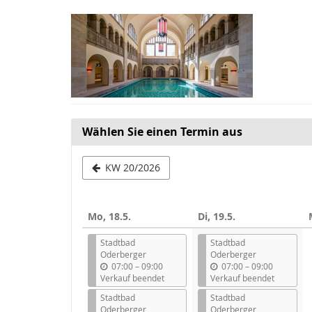
Zum
Haupt-
Inhalt
springen
Wählen Sie einen Termin aus
Woche
KW 20/2026
zur
Anzeige
Mo, 18.5.
Di, 19.5.
auswählen
Stadtbad
Stadtbad
Oderberger
Oderberger
b
b
07:00
–
09:00
07:00
–
09:00
i
i
Verkauf beendet
Verkauf beendet
s
s
Stadtbad
Stadtbad
Oderberger
Oderberger