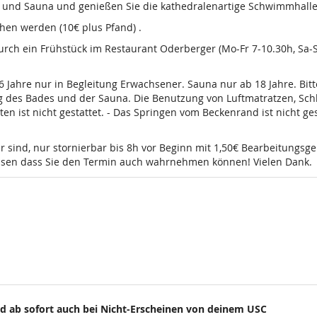
d und Sauna und genießen Sie die kathedralenartige Schwimmhalle
en werden (10€ plus Pfand) .
 durch ein Frühstück im Restaurant Oderberger (Mo-Fr 7-10.30h, Sa
16 Jahre nur in Begleitung Erwachsener. Sauna nur ab 18 Jahre. Bi
g des Bades und der Sauna. Die Benutzung von Luftmatratzen, Sch
t nicht gestattet. - Das Springen vom Beckenrand ist nicht gesta
r sind, nur stornierbar bis 8h vor Beginn mit 1,50€ Bearbeitungsg
wissen dass Sie den Termin auch wahrnehmen können! Vielen Dank.
d ab sofort auch bei Nicht-Erscheinen von deinem USC