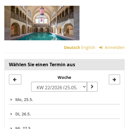
Zum
Haupt-
Inhalt
springen
Deutsch
English
Anmelden
Wählen Sie einen Termin aus
Woche
Woche
zur
Anzeige
Mo, 25.5.
auswählen
Di, 26.5.
Mi, 27.5.