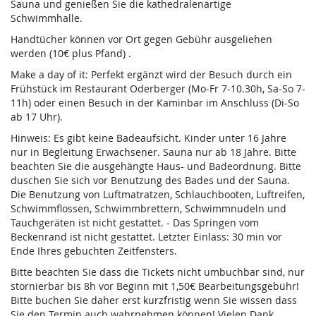
Sauna und genießen Sie die kathedralenartige
Schwimmhalle.
Handtücher können vor Ort gegen Gebühr ausgeliehen
werden (10€ plus Pfand) .
Make a day of it: Perfekt ergänzt wird der Besuch durch ein
Frühstück im Restaurant Oderberger (Mo-Fr 7-10.30h, Sa-So 7-
11h) oder einen Besuch in der Kaminbar im Anschluss (Di-So
ab 17 Uhr).
Hinweis: Es gibt keine Badeaufsicht. Kinder unter 16 Jahre
nur in Begleitung Erwachsener. Sauna nur ab 18 Jahre. Bitte
beachten Sie die ausgehängte Haus- und Badeordnung. Bitte
duschen Sie sich vor Benutzung des Bades und der Sauna.
Die Benutzung von Luftmatratzen, Schlauchbooten, Luftreifen,
Schwimmflossen, Schwimmbrettern, Schwimmnudeln und
Tauchgeräten ist nicht gestattet. - Das Springen vom
Beckenrand ist nicht gestattet. Letzter Einlass: 30 min vor
Ende Ihres gebuchten Zeitfensters.
Bitte beachten Sie dass die Tickets nicht umbuchbar sind, nur
stornierbar bis 8h vor Beginn mit 1,50€ Bearbeitungsgebühr!
Bitte buchen Sie daher erst kurzfristig wenn Sie wissen dass
Sie den Termin auch wahrnehmen können! Vielen Dank.