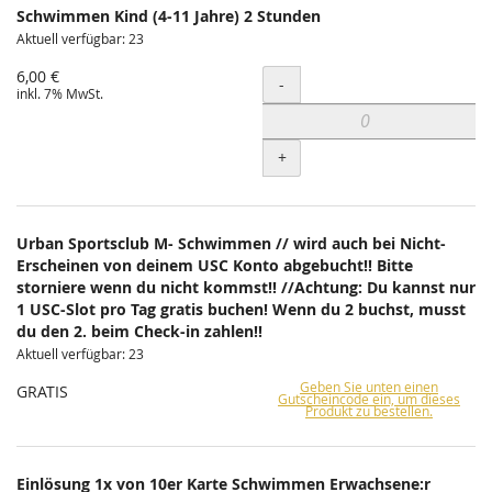
Schwimmen Kind (4-11 Jahre) 2 Stunden
Aktuell verfügbar: 23
6,00 €
Menge
-
inkl. 7% MwSt.
+
Urban Sportsclub M- Schwimmen // wird auch bei Nicht-
Erscheinen von deinem USC Konto abgebucht!! Bitte
storniere wenn du nicht kommst!! //Achtung: Du kannst nur
1 USC-Slot pro Tag gratis buchen! Wenn du 2 buchst, musst
du den 2. beim Check-in zahlen!!
Aktuell verfügbar: 23
Geben Sie unten einen
GRATIS
Gutscheincode ein, um dieses
Produkt zu bestellen.
Einlösung 1x von 10er Karte Schwimmen Erwachsene:r