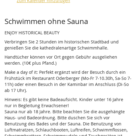
Zum Kalender hinzufügen
Produkte
Schwimmen ohne Sauna
ENJOY HISTORICAL BEAUTY
Verbringen Sie 2 Stunden im historischen Stadtbad und
genießen Sie die kathedralenartige Schwimmhalle.
Handtücher können vor Ort gegen Gebühr ausgeliehen
werden. (10€ plus Pfand.)
Make a day of it: Perfekt ergänzt wird der Besuch durch ein
Frühstück im Restaurant Oderberger (Mo-Fr 7-10.30h, Sa-So 7-
11h) oder einen Besuch in der Kaminbar im Anschluss (Di-So
ab 17 Uhr).
Hinweis: Es gibt keine Badeaufsicht. Kinder unter 16 Jahre
nur in Begleitung Erwachsener!
Sauna nur ab 18 Jahre. Bitte beachten Sie die ausgehängte
Haus- und Badeordnung. Bitte duschen Sie sich vor
Benutzung des Bades und der Sauna. Die Benutzung von
Luftmatratzen, Schlauchbooten, Luftreifen, Schwimmflossen,
Schwimmbrettern, Schwimmnudeln und Tauchgeräten ist