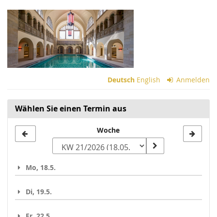
Zum
Haupt-
Inhalt
springen
Deutsch
English
Anmelden
Wählen Sie einen Termin aus
Woche
Woche
zur
Anzeige
Mo, 18.5.
auswählen
Di, 19.5.
Fr, 22.5.