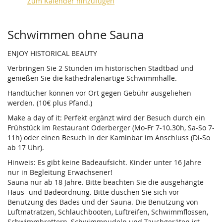
Zum Kalender hinzufügen
Produkte
Schwimmen ohne Sauna
ENJOY HISTORICAL BEAUTY
Verbringen Sie 2 Stunden im historischen Stadtbad und
genießen Sie die kathedralenartige Schwimmhalle.
Handtücher können vor Ort gegen Gebühr ausgeliehen
werden. (10€ plus Pfand.)
Make a day of it: Perfekt ergänzt wird der Besuch durch ein
Frühstück im Restaurant Oderberger (Mo-Fr 7-10.30h, Sa-So 7-
11h) oder einen Besuch in der Kaminbar im Anschluss (Di-So
ab 17 Uhr).
Hinweis: Es gibt keine Badeaufsicht. Kinder unter 16 Jahre
nur in Begleitung Erwachsener!
Sauna nur ab 18 Jahre. Bitte beachten Sie die ausgehängte
Haus- und Badeordnung. Bitte duschen Sie sich vor
Benutzung des Bades und der Sauna. Die Benutzung von
Luftmatratzen, Schlauchbooten, Luftreifen, Schwimmflossen,
Schwimmbrettern, Schwimmnudeln und Tauchgeräten ist