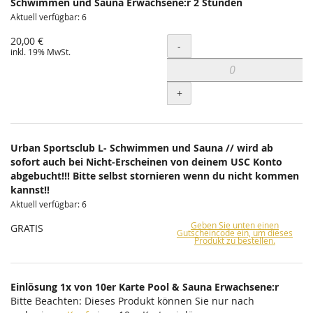
Schwimmen und Sauna Erwachsene:r 2 Stunden
Aktuell verfügbar: 6
20,00 €
Menge
-
inkl. 19% MwSt.
+
Urban Sportsclub L- Schwimmen und Sauna // wird ab
sofort auch bei Nicht-Erscheinen von deinem USC Konto
abgebucht!!! Bitte selbst stornieren wenn du nicht kommen
kannst!!
Aktuell verfügbar: 6
Geben Sie unten einen
GRATIS
Gutscheincode ein, um dieses
Produkt zu bestellen.
Einlösung 1x von 10er Karte Pool & Sauna Erwachsene:r
Bitte Beachten: Dieses Produkt können Sie nur nach