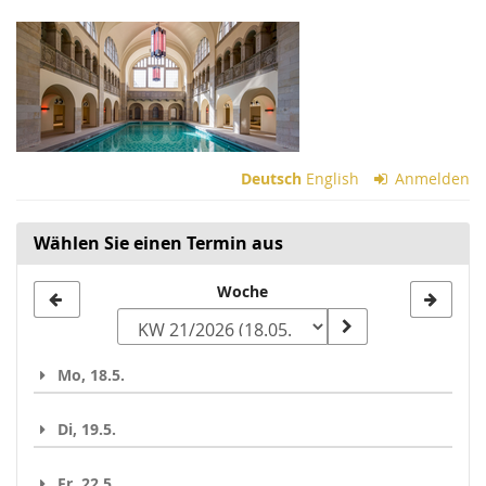
Zum
Haupt-
Inhalt
springen
Deutsch
English
Anmelden
Wählen Sie einen Termin aus
Woche
Woche
zur
Anzeige
Mo, 18.5.
auswählen
Di, 19.5.
Fr, 22.5.