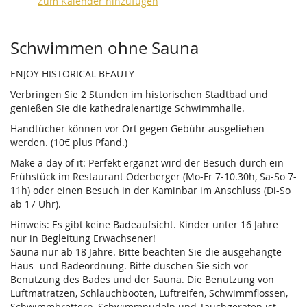
Zum Kalender hinzufügen
Produkte
Schwimmen ohne Sauna
ENJOY HISTORICAL BEAUTY
Verbringen Sie 2 Stunden im historischen Stadtbad und
genießen Sie die kathedralenartige Schwimmhalle.
Handtücher können vor Ort gegen Gebühr ausgeliehen
werden. (10€ plus Pfand.)
Make a day of it: Perfekt ergänzt wird der Besuch durch ein
Frühstück im Restaurant Oderberger (Mo-Fr 7-10.30h, Sa-So 7-
11h) oder einen Besuch in der Kaminbar im Anschluss (Di-So
ab 17 Uhr).
Hinweis: Es gibt keine Badeaufsicht. Kinder unter 16 Jahre
nur in Begleitung Erwachsener!
Sauna nur ab 18 Jahre. Bitte beachten Sie die ausgehängte
Haus- und Badeordnung. Bitte duschen Sie sich vor
Benutzung des Bades und der Sauna. Die Benutzung von
Luftmatratzen, Schlauchbooten, Luftreifen, Schwimmflossen,
Schwimmbrettern, Schwimmnudeln und Tauchgeräten ist