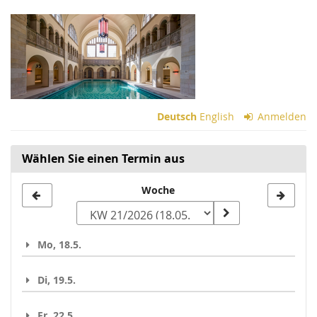
Zum
Haupt-
Inhalt
springen
Deutsch
English
Anmelden
Wählen Sie einen Termin aus
Woche
Woche
zur
Anzeige
Mo, 18.5.
auswählen
Di, 19.5.
Fr, 22.5.