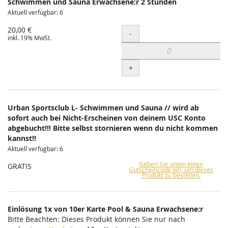
Schwimmen und Sauna Erwachsene:r 2 Stunden
Aktuell verfügbar: 6
20,00 €
Menge
-
inkl. 19% MwSt.
+
Urban Sportsclub L- Schwimmen und Sauna // wird ab
sofort auch bei Nicht-Erscheinen von deinem USC Konto
abgebucht!!! Bitte selbst stornieren wenn du nicht kommen
kannst!!
Aktuell verfügbar: 6
Geben Sie unten einen
GRATIS
Gutscheincode ein, um dieses
Produkt zu bestellen.
Einlösung 1x von 10er Karte Pool & Sauna Erwachsene:r
Bitte Beachten: Dieses Produkt können Sie nur nach