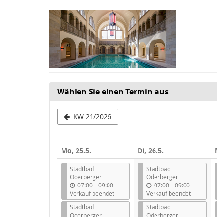
Zum
Haupt-
Inhalt
springen
Wählen Sie einen Termin aus
Woche
KW 21/2026
zur
Anzeige
Mo, 25.5.
Di, 26.5.
auswählen
Stadtbad
Stadtbad
Oderberger
Oderberger
b
b
07:00
–
09:00
07:00
–
09:00
i
i
Verkauf beendet
Verkauf beendet
s
s
Stadtbad
Stadtbad
Oderberger
Oderberger