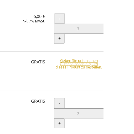
6,00 €
Menge
-
inkl. 7% MwSt.
+
Geben Sie unten einen
GRATIS
Gutscheincode ein, um
dieses Produkt zu bestellen.
GRATIS
Menge
-
+