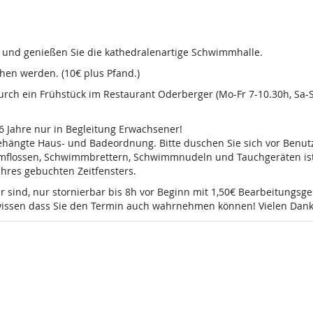
d und genießen Sie die kathedralenartige Schwimmhalle.
en werden. (10€ plus Pfand.)
 durch ein Frühstück im Restaurant Oderberger (Mo-Fr 7-10.30h, Sa
16 Jahre nur in Begleitung Erwachsener!
sgehängte Haus- und Badeordnung. Bitte duschen Sie sich vor Ben
mmflossen, Schwimmbrettern, Schwimmnudeln und Tauchgeräten ist 
 Ihres gebuchten Zeitfensters.
r sind, nur stornierbar bis 8h vor Beginn mit 1,50€ Bearbeitungsg
e wissen dass Sie den Termin auch wahrnehmen können! Vielen Dank