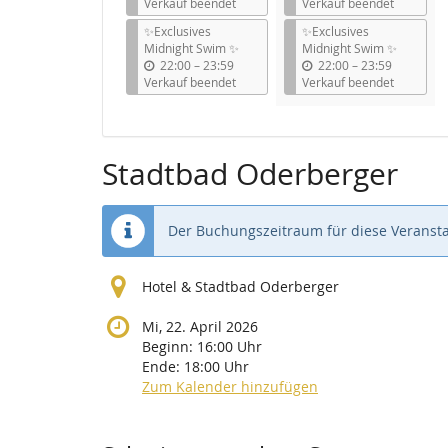
i
i
Verkauf beendet
Verkauf beendet
s
s
✨Exclusives
✨Exclusives
Midnight Swim ✨
Midnight Swim ✨
b
b
22:00
–
23:59
22:00
–
23:59
i
i
Verkauf beendet
Verkauf beendet
s
s
Stadtbad Oderberger
Der Buchungszeitraum für diese Veransta
Hotel & Stadtbad Oderberger
Mi, 22. April 2026
Beginn:
16:00
Uhr
Ende:
18:00
Uhr
Zum Kalender hinzufügen