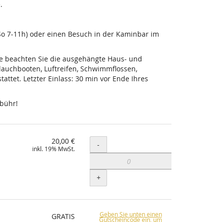
.
-So 7-11h) oder einen Besuch in der Kaminbar im
tte beachten Sie die ausgehängte Haus- und
lauchbooten, Luftreifen, Schwimmflossen,
ttet. Letzter Einlass: 30 min vor Ende Ihres
ebühr!
20,00 €
Menge
-
inkl. 19% MwSt.
+
Geben Sie unten einen
GRATIS
Gutscheincode ein, um