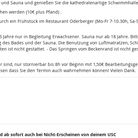
d und Sauna und genießen Sie die kathedralenartige Schwimmhalle
en werden (10€ plus Pfand) .
 durch ein Frühstück im Restaurant Oderberger (Mo-Fr 7-10.30h, Sa
16 Jahre nur in Begleitung Erwachsener. Sauna nur ab 18 Jahre. Bi
g des Bades und der Sauna. Die Benutzung von Luftmatratzen, Sch
t nicht gestattet. - Das Springen vom Beckenrand ist nicht gesta
r sind, nur stornierbar bis 8h vor Beginn mit 1,50€ Bearbeitungsg
wissen dass Sie den Termin auch wahrnehmen können! Vielen Dank.
d ab sofort auch bei Nicht-Erscheinen von deinem USC