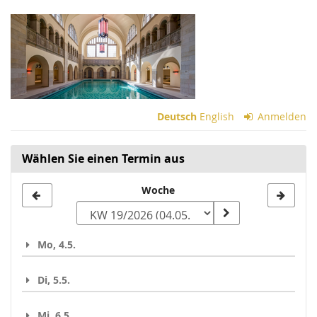
Zum
Haupt-
Inhalt
springen
Deutsch
English
Anmelden
Wählen Sie einen Termin aus
Woche
Woche
zur
Anzeige
Mo, 4.5.
auswählen
Di, 5.5.
Mi, 6.5.