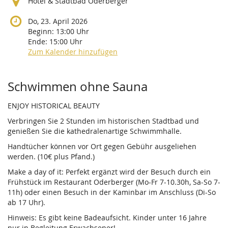
Hotel & Stadtbad Oderberger
Do, 23. April 2026
Beginn:
13:00
Uhr
Ende:
15:00
Uhr
Zum Kalender hinzufügen
Produkte
Schwimmen ohne Sauna
ENJOY HISTORICAL BEAUTY
Verbringen Sie 2 Stunden im historischen Stadtbad und
genießen Sie die kathedralenartige Schwimmhalle.
Handtücher können vor Ort gegen Gebühr ausgeliehen
werden. (10€ plus Pfand.)
Make a day of it: Perfekt ergänzt wird der Besuch durch ein
Frühstück im Restaurant Oderberger (Mo-Fr 7-10.30h, Sa-So 7-
11h) oder einen Besuch in der Kaminbar im Anschluss (Di-So
ab 17 Uhr).
Hinweis: Es gibt keine Badeaufsicht. Kinder unter 16 Jahre
nur in Begleitung Erwachsener!