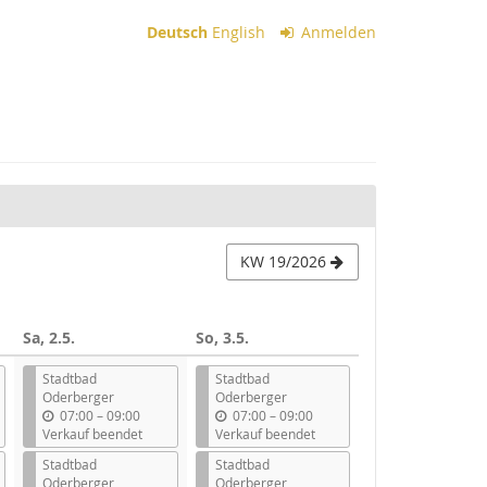
Deutsch
English
Anmelden
KW 19/2026
Sa, 2.5.
So, 3.5.
Stadtbad
Stadtbad
Oderberger
Oderberger
b
b
07:00
–
09:00
07:00
–
09:00
i
i
Verkauf beendet
Verkauf beendet
s
s
Stadtbad
Stadtbad
Oderberger
Oderberger