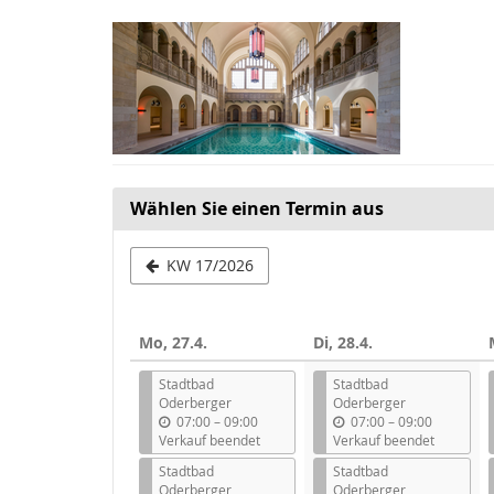
Zum
Haupt-
Inhalt
springen
Wählen Sie einen Termin aus
Woche
KW 17/2026
zur
Anzeige
Mo, 27.4.
Di, 28.4.
auswählen
Stadtbad
Stadtbad
Oderberger
Oderberger
b
b
07:00
–
09:00
07:00
–
09:00
i
i
Verkauf beendet
Verkauf beendet
s
s
Stadtbad
Stadtbad
Oderberger
Oderberger