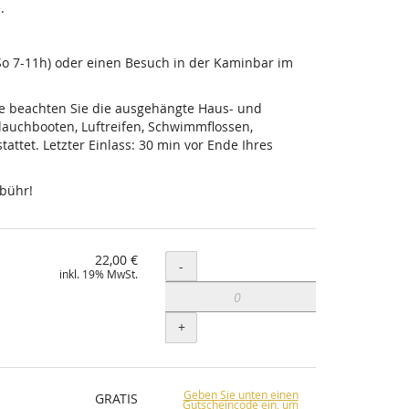
.
-So 7-11h) oder einen Besuch in der Kaminbar im
tte beachten Sie die ausgehängte Haus- und
lauchbooten, Luftreifen, Schwimmflossen,
ttet. Letzter Einlass: 30 min vor Ende Ihres
ebühr!
22,00 €
Menge
-
inkl. 19% MwSt.
+
Geben Sie unten einen
GRATIS
Gutscheincode ein, um