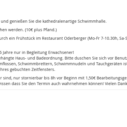
d und genießen Sie die kathedralenartige Schwimmhalle.
en werden. (10€ plus Pfand.)
 durch ein Frühstück im Restaurant Oderberger (Mo-Fr 7-10.30h, Sa
16 Jahre nur in Begleitung Erwachsener!
sgehängte Haus- und Badeordnung. Bitte duschen Sie sich vor Ben
mmflossen, Schwimmbrettern, Schwimmnudeln und Tauchgeräten ist 
 Ihres gebuchten Zeitfensters.
r sind, nur stornierbar bis 8h vor Beginn mit 1,50€ Bearbeitungsg
e wissen dass Sie den Termin auch wahrnehmen können! Vielen Dank