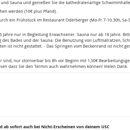
d und Sauna und genießen Sie die kathedralenartige Schwimmhalle
en werden (10€ plus Pfand) .
 durch ein Frühstück im Restaurant Oderberger (Mo-Fr 7-10.30h, Sa
16 Jahre nur in Begleitung Erwachsener. Sauna nur ab 18 Jahre. Bi
g des Bades und der Sauna. Die Benutzung von Luftmatratzen, Sch
t nicht gestattet. - Das Springen vom Beckenrand ist nicht gesta
r sind, nur stornierbar bis 8h vor Beginn mit 1,50€ Bearbeitungsg
wissen dass Sie den Termin auch wahrnehmen können! Vielen Dank.
d ab sofort auch bei Nicht-Erscheinen von deinem USC