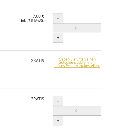
7,00 €
Menge
-
inkl. 7% MwSt.
+
Geben Sie unten einen
GRATIS
Gutscheincode ein, um
dieses Produkt zu bestellen.
GRATIS
Menge
-
+