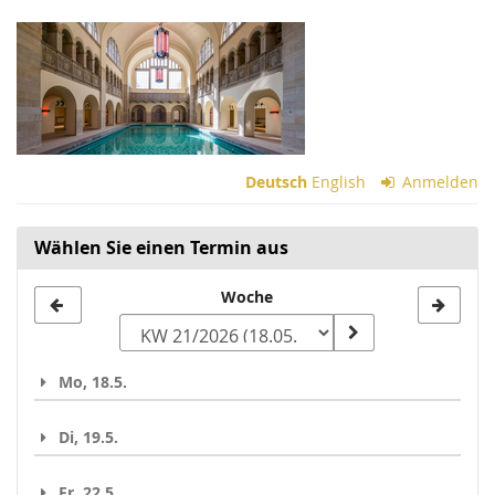
Zum
Haupt-
Inhalt
springen
Deutsch
English
Anmelden
Wählen Sie einen Termin aus
Woche
Woche
zur
Anzeige
Mo, 18.5.
auswählen
Di, 19.5.
Fr, 22.5.