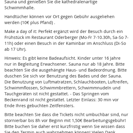
Sauna und genießen Sie die kathedralenartige
Schwimmhalle.
Handtücher können vor Ort gegen Gebühr ausgeliehen
werden (10€ plus Pfand) .
Make a day of it: Perfekt ergänzt wird der Besuch durch ein
Frühstück im Restaurant Oderberger (Mo-Fr 7-10.30h, Sa-So 7-
11h) oder einen Besuch in der Kaminbar im Anschluss (Di-So
ab 17 Uhr).
Hinweis: Es gibt keine Badeaufsicht. Kinder unter 16 Jahre
nur in Begleitung Erwachsener. Sauna nur ab 18 Jahre. Bitte
beachten Sie die ausgehängte Haus- und Badeordnung. Bitte
duschen Sie sich vor Benutzung des Bades und der Sauna.
Die Benutzung von Luftmatratzen, Schlauchbooten, Luftreifen,
Schwimmflossen, Schwimmbrettern, Schwimmnudeln und
Tauchgeräten ist nicht gestattet. - Das Springen vom
Beckenrand ist nicht gestattet. Letzter Einlass: 30 min vor
Ende Ihres gebuchten Zeitfensters.
Bitte beachten Sie dass die Tickets nicht umbuchbar sind, nur
stornierbar bis 8h vor Beginn mit 1,50€ Bearbeitungsgebühr!
Bitte buchen Sie daher erst kurzfristig wenn Sie wissen dass
Sie den Termin auch wahrnehmen können! Vielen Dank.