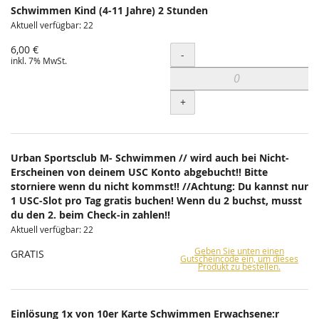
Schwimmen Kind (4-11 Jahre) 2 Stunden
Aktuell verfügbar: 22
6,00 €
Menge
-
inkl. 7% MwSt.
+
Urban Sportsclub M- Schwimmen // wird auch bei Nicht-
Erscheinen von deinem USC Konto abgebucht!! Bitte
storniere wenn du nicht kommst!! //Achtung: Du kannst nur
1 USC-Slot pro Tag gratis buchen! Wenn du 2 buchst, musst
du den 2. beim Check-in zahlen!!
Aktuell verfügbar: 22
Geben Sie unten einen
GRATIS
Gutscheincode ein, um dieses
Produkt zu bestellen.
Einlösung 1x von 10er Karte Schwimmen Erwachsene:r