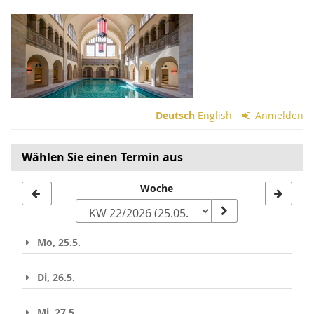
Zum
Haupt-
Inhalt
springen
Deutsch
English
Anmelden
Wählen Sie einen Termin aus
Woche
Woche
zur
Anzeige
Mo, 25.5.
auswählen
Di, 26.5.
Mi, 27.5.