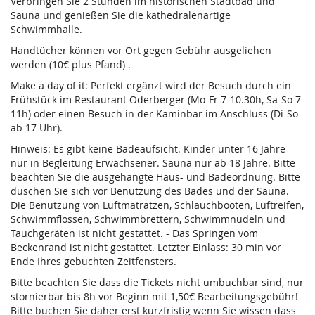
Verbringen Sie 2 Stunden im historischen Stadtbad und
Sauna und genießen Sie die kathedralenartige
Schwimmhalle.
Handtücher können vor Ort gegen Gebühr ausgeliehen
werden (10€ plus Pfand) .
Make a day of it: Perfekt ergänzt wird der Besuch durch ein
Frühstück im Restaurant Oderberger (Mo-Fr 7-10.30h, Sa-So 7-
11h) oder einen Besuch in der Kaminbar im Anschluss (Di-So
ab 17 Uhr).
Hinweis: Es gibt keine Badeaufsicht. Kinder unter 16 Jahre
nur in Begleitung Erwachsener. Sauna nur ab 18 Jahre. Bitte
beachten Sie die ausgehängte Haus- und Badeordnung. Bitte
duschen Sie sich vor Benutzung des Bades und der Sauna.
Die Benutzung von Luftmatratzen, Schlauchbooten, Luftreifen,
Schwimmflossen, Schwimmbrettern, Schwimmnudeln und
Tauchgeräten ist nicht gestattet. - Das Springen vom
Beckenrand ist nicht gestattet. Letzter Einlass: 30 min vor
Ende Ihres gebuchten Zeitfensters.
Bitte beachten Sie dass die Tickets nicht umbuchbar sind, nur
stornierbar bis 8h vor Beginn mit 1,50€ Bearbeitungsgebühr!
Bitte buchen Sie daher erst kurzfristig wenn Sie wissen dass