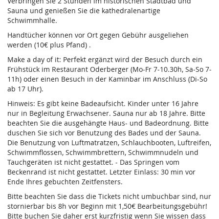
Verbringen Sie 2 Stunden im historischen Stadtbad und
Sauna und genießen Sie die kathedralenartige
Schwimmhalle.
Handtücher können vor Ort gegen Gebühr ausgeliehen
werden (10€ plus Pfand) .
Make a day of it: Perfekt ergänzt wird der Besuch durch ein
Frühstück im Restaurant Oderberger (Mo-Fr 7-10.30h, Sa-So 7-
11h) oder einen Besuch in der Kaminbar im Anschluss (Di-So
ab 17 Uhr).
Hinweis: Es gibt keine Badeaufsicht. Kinder unter 16 Jahre
nur in Begleitung Erwachsener. Sauna nur ab 18 Jahre. Bitte
beachten Sie die ausgehängte Haus- und Badeordnung. Bitte
duschen Sie sich vor Benutzung des Bades und der Sauna.
Die Benutzung von Luftmatratzen, Schlauchbooten, Luftreifen,
Schwimmflossen, Schwimmbrettern, Schwimmnudeln und
Tauchgeräten ist nicht gestattet. - Das Springen vom
Beckenrand ist nicht gestattet. Letzter Einlass: 30 min vor
Ende Ihres gebuchten Zeitfensters.
Bitte beachten Sie dass die Tickets nicht umbuchbar sind, nur
stornierbar bis 8h vor Beginn mit 1,50€ Bearbeitungsgebühr!
Bitte buchen Sie daher erst kurzfristig wenn Sie wissen dass