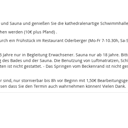
d und Sauna und genießen Sie die kathedralenartige Schwimmhalle
en werden (10€ plus Pfand) .
 durch ein Frühstück im Restaurant Oderberger (Mo-Fr 7-10.30h, Sa
16 Jahre nur in Begleitung Erwachsener. Sauna nur ab 18 Jahre. Bi
g des Bades und der Sauna. Die Benutzung von Luftmatratzen, Sch
t nicht gestattet. - Das Springen vom Beckenrand ist nicht gesta
r sind, nur stornierbar bis 8h vor Beginn mit 1,50€ Bearbeitungsg
wissen dass Sie den Termin auch wahrnehmen können! Vielen Dank.