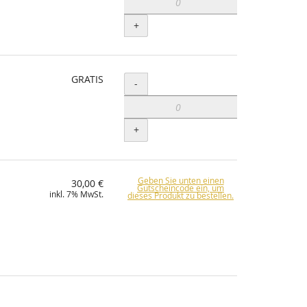
+
GRATIS
Menge
-
+
Geben Sie unten einen
30,00 €
Gutscheincode ein, um
inkl. 7% MwSt.
dieses Produkt zu bestellen.