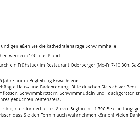
d und genießen Sie die kathedralenartige Schwimmhalle.
en werden. (10€ plus Pfand.)
 durch ein Frühstück im Restaurant Oderberger (Mo-Fr 7-10.30h, Sa
16 Jahre nur in Begleitung Erwachsener!
sgehängte Haus- und Badeordnung. Bitte duschen Sie sich vor Ben
mmflossen, Schwimmbrettern, Schwimmnudeln und Tauchgeräten ist 
 Ihres gebuchten Zeitfensters.
r sind, nur stornierbar bis 8h vor Beginn mit 1,50€ Bearbeitungsg
e wissen dass Sie den Termin auch wahrnehmen können! Vielen Dank