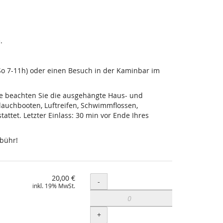
.
-So 7-11h) oder einen Besuch in der Kaminbar im
tte beachten Sie die ausgehängte Haus- und
lauchbooten, Luftreifen, Schwimmflossen,
ttet. Letzter Einlass: 30 min vor Ende Ihres
ebühr!
20,00 €
Menge
-
inkl. 19% MwSt.
+