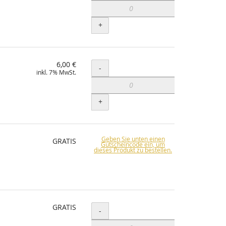
+
6,00 €
Menge
-
inkl. 7% MwSt.
+
Geben Sie unten einen
GRATIS
Gutscheincode ein, um
dieses Produkt zu bestellen.
GRATIS
Menge
-