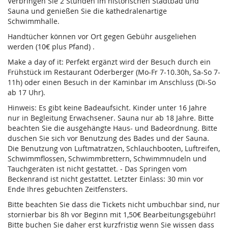
Verbringen Sie 2 Stunden im historischen Stadtbad und
Sauna und genießen Sie die kathedralenartige
Schwimmhalle.
Handtücher können vor Ort gegen Gebühr ausgeliehen
werden (10€ plus Pfand) .
Make a day of it: Perfekt ergänzt wird der Besuch durch ein
Frühstück im Restaurant Oderberger (Mo-Fr 7-10.30h, Sa-So 7-
11h) oder einen Besuch in der Kaminbar im Anschluss (Di-So
ab 17 Uhr).
Hinweis: Es gibt keine Badeaufsicht. Kinder unter 16 Jahre
nur in Begleitung Erwachsener. Sauna nur ab 18 Jahre. Bitte
beachten Sie die ausgehängte Haus- und Badeordnung. Bitte
duschen Sie sich vor Benutzung des Bades und der Sauna.
Die Benutzung von Luftmatratzen, Schlauchbooten, Luftreifen,
Schwimmflossen, Schwimmbrettern, Schwimmnudeln und
Tauchgeräten ist nicht gestattet. - Das Springen vom
Beckenrand ist nicht gestattet. Letzter Einlass: 30 min vor
Ende Ihres gebuchten Zeitfensters.
Bitte beachten Sie dass die Tickets nicht umbuchbar sind, nur
stornierbar bis 8h vor Beginn mit 1,50€ Bearbeitungsgebühr!
Bitte buchen Sie daher erst kurzfristig wenn Sie wissen dass