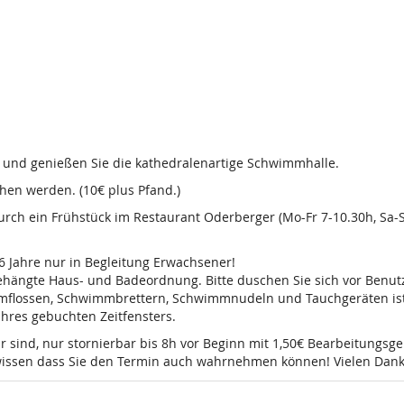
d und genießen Sie die kathedralenartige Schwimmhalle.
en werden. (10€ plus Pfand.)
 durch ein Frühstück im Restaurant Oderberger (Mo-Fr 7-10.30h, Sa
16 Jahre nur in Begleitung Erwachsener!
sgehängte Haus- und Badeordnung. Bitte duschen Sie sich vor Ben
mmflossen, Schwimmbrettern, Schwimmnudeln und Tauchgeräten ist 
 Ihres gebuchten Zeitfensters.
r sind, nur stornierbar bis 8h vor Beginn mit 1,50€ Bearbeitungsg
e wissen dass Sie den Termin auch wahrnehmen können! Vielen Dank