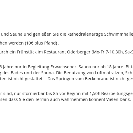
d und Sauna und genießen Sie die kathedralenartige Schwimmhalle
en werden (10€ plus Pfand) .
 durch ein Frühstück im Restaurant Oderberger (Mo-Fr 7-10.30h, Sa
16 Jahre nur in Begleitung Erwachsener. Sauna nur ab 18 Jahre. Bi
g des Bades und der Sauna. Die Benutzung von Luftmatratzen, Sch
t nicht gestattet. - Das Springen vom Beckenrand ist nicht gesta
r sind, nur stornierbar bis 8h vor Beginn mit 1,50€ Bearbeitungsg
wissen dass Sie den Termin auch wahrnehmen können! Vielen Dank.