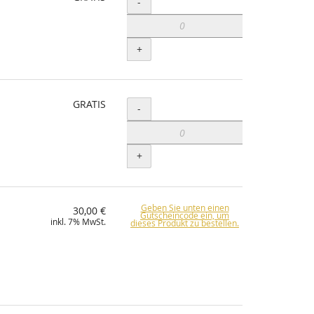
Menge
-
+
GRATIS
Menge
-
+
Geben Sie unten einen
30,00 €
Gutscheincode ein, um
inkl. 7% MwSt.
dieses Produkt zu bestellen.