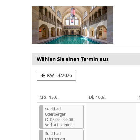
Zum
Haupt-
Inhalt
springen
Wählen Sie einen Termin aus
Woche
KW 24/2026
zur
Anzeige
Mo, 15.6.
Di, 16.6.
auswählen
Stadtbad
Oderberger
b
07:00
–
09:00
i
Verkauf beendet
s
Stadtbad
Oderberger