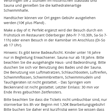
Verbringen Sie 2 Stunden im historischen Stadtbad und
Sauna und genießen Sie die kathedralenartige
Schwimmhalle.
Handtücher können vor Ort gegen Gebühr ausgeliehen
werden (10€ plus Pfand) .
Make a day of it: Perfekt ergänzt wird der Besuch durch ein
Frühstück im Restaurant Oderberger (Mo-Fr 7-10.30h, Sa-So 7-
11h) oder einen Besuch in der Kaminbar im Anschluss (Di-So
ab 17 Uhr).
Hinweis: Es gibt keine Badeaufsicht. Kinder unter 16 Jahre
nur in Begleitung Erwachsener. Sauna nur ab 18 Jahre. Bitte
beachten Sie die ausgehängte Haus- und Badeordnung. Bitte
duschen Sie sich vor Benutzung des Bades und der Sauna.
Die Benutzung von Luftmatratzen, Schlauchbooten, Luftreifen,
Schwimmflossen, Schwimmbrettern, Schwimmnudeln und
Tauchgeräten ist nicht gestattet. - Das Springen vom
Beckenrand ist nicht gestattet. Letzter Einlass: 30 min vor
Ende Ihres gebuchten Zeitfensters.
Bitte beachten Sie dass die Tickets nicht umbuchbar sind, nur
stornierbar bis 8h vor Beginn mit 1,50€ Bearbeitungsgebühr!
Bitte buchen Sie daher erst kurzfristig wenn Sie wissen dass