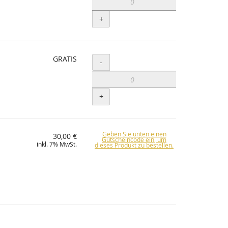
+
GRATIS
Menge
-
+
Geben Sie unten einen
30,00 €
Gutscheincode ein, um
inkl. 7% MwSt.
dieses Produkt zu bestellen.