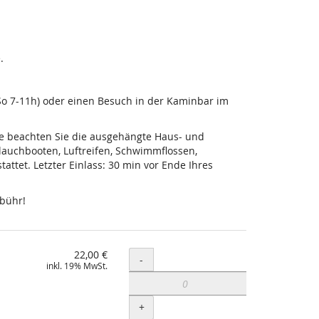
.
-So 7-11h) oder einen Besuch in der Kaminbar im
tte beachten Sie die ausgehängte Haus- und
lauchbooten, Luftreifen, Schwimmflossen,
ttet. Letzter Einlass: 30 min vor Ende Ihres
ebühr!
22,00 €
Menge
-
inkl. 19% MwSt.
+