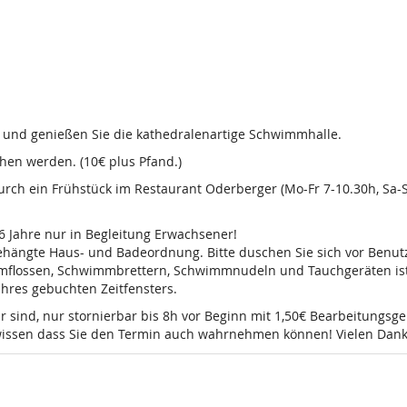
d und genießen Sie die kathedralenartige Schwimmhalle.
en werden. (10€ plus Pfand.)
 durch ein Frühstück im Restaurant Oderberger (Mo-Fr 7-10.30h, Sa
16 Jahre nur in Begleitung Erwachsener!
sgehängte Haus- und Badeordnung. Bitte duschen Sie sich vor Ben
mmflossen, Schwimmbrettern, Schwimmnudeln und Tauchgeräten ist 
 Ihres gebuchten Zeitfensters.
r sind, nur stornierbar bis 8h vor Beginn mit 1,50€ Bearbeitungsg
e wissen dass Sie den Termin auch wahrnehmen können! Vielen Dank