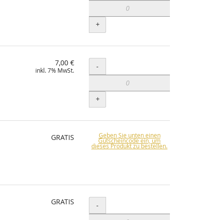
+
7,00 €
Menge
-
inkl. 7% MwSt.
+
Geben Sie unten einen
GRATIS
Gutscheincode ein, um
dieses Produkt zu bestellen.
GRATIS
Menge
-