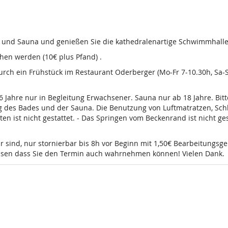
d und Sauna und genießen Sie die kathedralenartige Schwimmhalle
en werden (10€ plus Pfand) .
 durch ein Frühstück im Restaurant Oderberger (Mo-Fr 7-10.30h, Sa
16 Jahre nur in Begleitung Erwachsener. Sauna nur ab 18 Jahre. Bi
g des Bades und der Sauna. Die Benutzung von Luftmatratzen, Sch
t nicht gestattet. - Das Springen vom Beckenrand ist nicht gesta
r sind, nur stornierbar bis 8h vor Beginn mit 1,50€ Bearbeitungsg
wissen dass Sie den Termin auch wahrnehmen können! Vielen Dank.