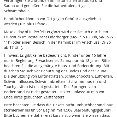
Verbringen Sie 2 Stunden im historischen Stadtbad und
Sauna und genießen Sie die kathedralenartige
Schwimmhalle.
Handtücher können vor Ort gegen Gebühr ausgeliehen
werden (10€ plus Pfand) .
Make a day of it: Perfekt ergänzt wird der Besuch durch ein
Frühstück im Restaurant Oderberger (Mo-Fr 7-10.30h, Sa-So 7-
11h) oder einen Besuch in der Kaminbar im Anschluss (Di-So
ab 17 Uhr).
Hinweis: Es gibt keine Badeaufsicht. Kinder unter 16 Jahre
nur in Begleitung Erwachsener. Sauna nur ab 18 Jahre. Bitte
beachten Sie die ausgehängte Haus- und Badeordnung. Bitte
duschen Sie sich vor Benutzung des Bades und der Sauna.
Die Benutzung von Luftmatratzen, Schlauchbooten, Luftreifen,
Schwimmflossen, Schwimmbrettern, Schwimmnudeln und
Tauchgeräten ist nicht gestattet. - Das Springen vom
Beckenrand ist nicht gestattet. Letzter Einlass: 30 min vor
Ende Ihres gebuchten Zeitfensters.
Bitte beachten Sie dass die Tickets nicht umbuchbar sind, nur
stornierbar bis 8h vor Beginn mit 1,50€ Bearbeitungsgebühr!
Bitte buchen Sie daher erst kurzfristig wenn Sie wissen dass