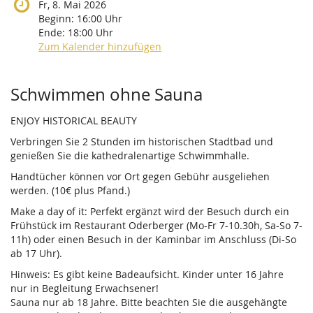
Fr, 8. Mai 2026
Beginn:
16:00
Uhr
Ende:
18:00
Uhr
Zum Kalender hinzufügen
Produkte
Schwimmen ohne Sauna
ENJOY HISTORICAL BEAUTY
Verbringen Sie 2 Stunden im historischen Stadtbad und
genießen Sie die kathedralenartige Schwimmhalle.
Handtücher können vor Ort gegen Gebühr ausgeliehen
werden. (10€ plus Pfand.)
Make a day of it: Perfekt ergänzt wird der Besuch durch ein
Frühstück im Restaurant Oderberger (Mo-Fr 7-10.30h, Sa-So 7-
11h) oder einen Besuch in der Kaminbar im Anschluss (Di-So
ab 17 Uhr).
Hinweis: Es gibt keine Badeaufsicht. Kinder unter 16 Jahre
nur in Begleitung Erwachsener!
Sauna nur ab 18 Jahre. Bitte beachten Sie die ausgehängte