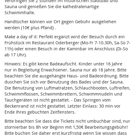
Verbringen Sie 2 Stunden im historischen Stadtbad und
Sauna und genießen Sie die kathedralenartige
Schwimmhalle.
Handtücher können vor Ort gegen Gebühr ausgeliehen
werden (10€ plus Pfand) .
Make a day of it: Perfekt ergänzt wird der Besuch durch ein
Frühstück im Restaurant Oderberger (Mo-Fr 7-10.30h, Sa-So 7-
11h) oder einen Besuch in der Kaminbar im Anschluss (Di-So
ab 17 Uhr).
Hinweis: Es gibt keine Badeaufsicht. Kinder unter 16 Jahre
nur in Begleitung Erwachsener. Sauna nur ab 18 Jahre. Bitte
beachten Sie die ausgehängte Haus- und Badeordnung. Bitte
duschen Sie sich vor Benutzung des Bades und der Sauna.
Die Benutzung von Luftmatratzen, Schlauchbooten, Luftreifen,
Schwimmflossen, Schwimmbrettern, Schwimmnudeln und
Tauchgeräten ist nicht gestattet. - Das Springen vom
Beckenrand ist nicht gestattet. Letzter Einlass: 30 min vor
Ende Ihres gebuchten Zeitfensters.
Bitte beachten Sie dass die Tickets nicht umbuchbar sind, nur
stornierbar bis 8h vor Beginn mit 1,50€ Bearbeitungsgebühr!
Bitte buchen Sie daher erst kurzfristig wenn Sie wissen dass