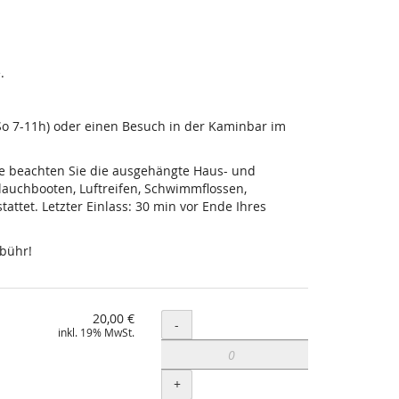
.
-So 7-11h) oder einen Besuch in der Kaminbar im
tte beachten Sie die ausgehängte Haus- und
lauchbooten, Luftreifen, Schwimmflossen,
ttet. Letzter Einlass: 30 min vor Ende Ihres
ebühr!
20,00 €
Menge
-
inkl. 19% MwSt.
+