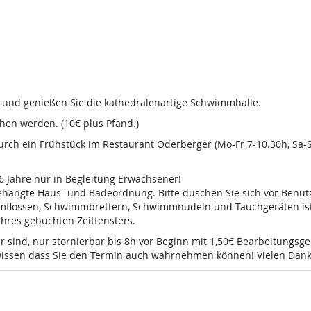
d und genießen Sie die kathedralenartige Schwimmhalle.
en werden. (10€ plus Pfand.)
 durch ein Frühstück im Restaurant Oderberger (Mo-Fr 7-10.30h, Sa
16 Jahre nur in Begleitung Erwachsener!
sgehängte Haus- und Badeordnung. Bitte duschen Sie sich vor Ben
mmflossen, Schwimmbrettern, Schwimmnudeln und Tauchgeräten ist 
 Ihres gebuchten Zeitfensters.
r sind, nur stornierbar bis 8h vor Beginn mit 1,50€ Bearbeitungsg
e wissen dass Sie den Termin auch wahrnehmen können! Vielen Dank