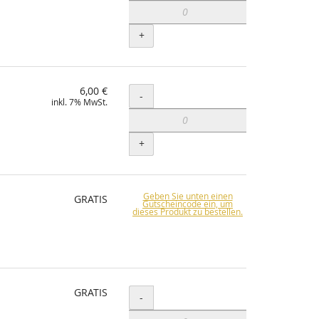
+
6,00 €
Menge
-
inkl. 7% MwSt.
+
Geben Sie unten einen
GRATIS
Gutscheincode ein, um
dieses Produkt zu bestellen.
GRATIS
Menge
-