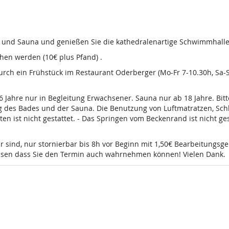
d und Sauna und genießen Sie die kathedralenartige Schwimmhalle
en werden (10€ plus Pfand) .
 durch ein Frühstück im Restaurant Oderberger (Mo-Fr 7-10.30h, Sa
16 Jahre nur in Begleitung Erwachsener. Sauna nur ab 18 Jahre. Bi
g des Bades und der Sauna. Die Benutzung von Luftmatratzen, Sch
t nicht gestattet. - Das Springen vom Beckenrand ist nicht gesta
r sind, nur stornierbar bis 8h vor Beginn mit 1,50€ Bearbeitungsg
wissen dass Sie den Termin auch wahrnehmen können! Vielen Dank.