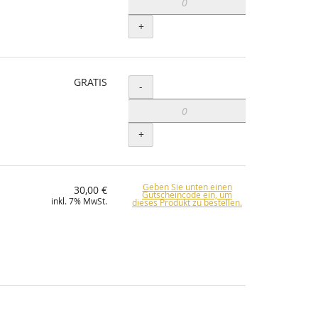
+
GRATIS
Menge
-
+
Geben Sie unten einen
30,00 €
Gutscheincode ein, um
inkl. 7% MwSt.
dieses Produkt zu bestellen.