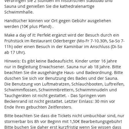
Verbringen Sie 2 Stunden im historischen Stadtbad und
Sauna und genießen Sie die kathedralenartige
Schwimmhalle.
Handtücher können vor Ort gegen Gebühr ausgeliehen
werden (10€ plus Pfand) .
Make a day of it: Perfekt ergänzt wird der Besuch durch ein
Frühstück im Restaurant Oderberger (Mo-Fr 7-10.30h, Sa-So 7-
11h) oder einen Besuch in der Kaminbar im Anschluss (Di-So
ab 17 Uhr).
Hinweis: Es gibt keine Badeaufsicht. Kinder unter 16 Jahre
nur in Begleitung Erwachsener. Sauna nur ab 18 Jahre. Bitte
beachten Sie die ausgehängte Haus- und Badeordnung. Bitte
duschen Sie sich vor Benutzung des Bades und der Sauna.
Die Benutzung von Luftmatratzen, Schlauchbooten, Luftreifen,
Schwimmflossen, Schwimmbrettern, Schwimmnudeln und
Tauchgeräten ist nicht gestattet. - Das Springen vom
Beckenrand ist nicht gestattet. Letzter Einlass: 30 min vor
Ende Ihres gebuchten Zeitfensters.
Bitte beachten Sie dass die Tickets nicht umbuchbar sind, nur
stornierbar bis 8h vor Beginn mit 1,50€ Bearbeitungsgebühr!
Bitte buchen Sie daher erst kurzfristig wenn Sie wissen dass