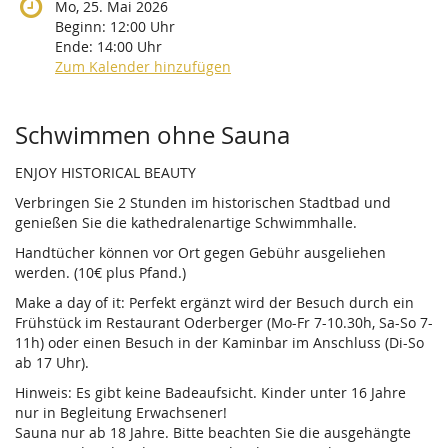
Mo, 25. Mai 2026
Beginn:
12:00
Uhr
Ende:
14:00
Uhr
Zum Kalender hinzufügen
Produkte
Schwimmen ohne Sauna
ENJOY HISTORICAL BEAUTY
Verbringen Sie 2 Stunden im historischen Stadtbad und
genießen Sie die kathedralenartige Schwimmhalle.
Handtücher können vor Ort gegen Gebühr ausgeliehen
werden. (10€ plus Pfand.)
Make a day of it: Perfekt ergänzt wird der Besuch durch ein
Frühstück im Restaurant Oderberger (Mo-Fr 7-10.30h, Sa-So 7-
11h) oder einen Besuch in der Kaminbar im Anschluss (Di-So
ab 17 Uhr).
Hinweis: Es gibt keine Badeaufsicht. Kinder unter 16 Jahre
nur in Begleitung Erwachsener!
Sauna nur ab 18 Jahre. Bitte beachten Sie die ausgehängte