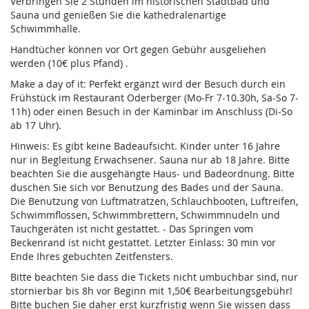
Verbringen Sie 2 Stunden im historischen Stadtbad und
Sauna und genießen Sie die kathedralenartige
Schwimmhalle.
Handtücher können vor Ort gegen Gebühr ausgeliehen
werden (10€ plus Pfand) .
Make a day of it: Perfekt ergänzt wird der Besuch durch ein
Frühstück im Restaurant Oderberger (Mo-Fr 7-10.30h, Sa-So 7-
11h) oder einen Besuch in der Kaminbar im Anschluss (Di-So
ab 17 Uhr).
Hinweis: Es gibt keine Badeaufsicht. Kinder unter 16 Jahre
nur in Begleitung Erwachsener. Sauna nur ab 18 Jahre. Bitte
beachten Sie die ausgehängte Haus- und Badeordnung. Bitte
duschen Sie sich vor Benutzung des Bades und der Sauna.
Die Benutzung von Luftmatratzen, Schlauchbooten, Luftreifen,
Schwimmflossen, Schwimmbrettern, Schwimmnudeln und
Tauchgeräten ist nicht gestattet. - Das Springen vom
Beckenrand ist nicht gestattet. Letzter Einlass: 30 min vor
Ende Ihres gebuchten Zeitfensters.
Bitte beachten Sie dass die Tickets nicht umbuchbar sind, nur
stornierbar bis 8h vor Beginn mit 1,50€ Bearbeitungsgebühr!
Bitte buchen Sie daher erst kurzfristig wenn Sie wissen dass